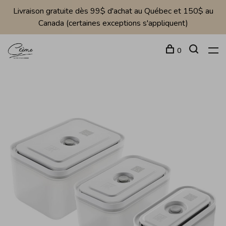
Livraison gratuite dès 99$ d'achat au Québec et 150$ au
Canada (certaines exceptions s'appliquent)
0