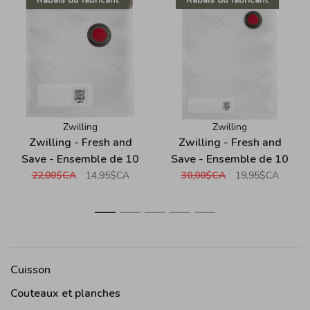
Zwilling
Zwilling
Zwilling - Fresh and
Zwilling - Fresh and
Save - Ensemble de 10
Save - Ensemble de 10
sacs sous vide - Petit
sacs sous vide - Moyen
22,00$CA
14,95$CA
30,00$CA
19,95$CA
1
2
3
4
5
Cuisson
Couteaux et planches