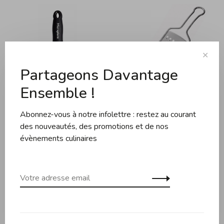
✕
Partageons Davantage
Ensemble !
Abonnez-vous à notre infolettre : restez au courant
Microplane
Rosle
Microplane - Gourmet -
Rosle - Râpe Gros Grains -
des nouveautés, des promotions et de nos
Râpe Ruban Moyenne
Acier Inoxydable
évènements culinaires
36,95$CA
77,50$CA