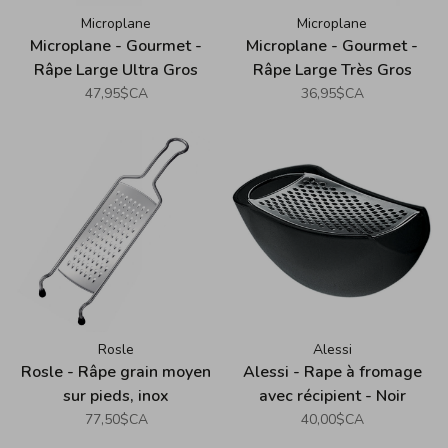
Microplane
Microplane
Microplane - Gourmet -
Microplane - Gourmet -
Râpe Large Ultra Gros
Râpe Large Très Gros
Grains
Grains
47,95$CA
36,95$CA
Rosle
Alessi
Rosle - Râpe grain moyen
Alessi - Rape à fromage
sur pieds, inox
avec récipient - Noir
77,50$CA
40,00$CA