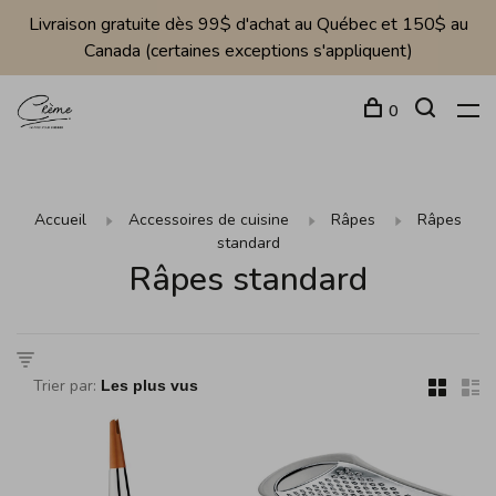
Livraison gratuite dès 99$ d'achat au Québec et 150$ au
Canada (certaines exceptions s'appliquent)
0
Accueil
Accessoires de cuisine
Râpes
Râpes
standard
Râpes standard
Trier par: