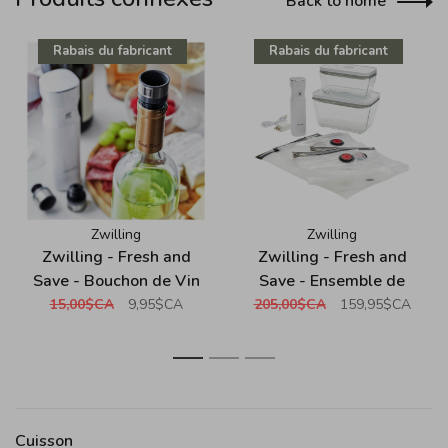
Back to home
Rabais du fabricant
Rabais du fabricant
Zwilling
Zwilling
Zwilling - Fresh and
Zwilling - Fresh and
Save - Bouchon de Vin
Save - Ensemble de
Sous Vide
départ sous vide - Verre
15,00$CA
9,95$CA
205,00$CA
159,95$CA
Borosilicate - Blanc
1
2
3
Cuisson