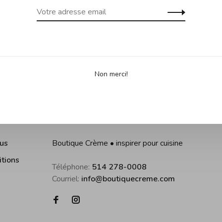
Non merci!
us
Boutique Crème • inspirer pour cuisine
itions
Téléphone:
514 278-0008
Courriel:
info@boutiquecreme.com