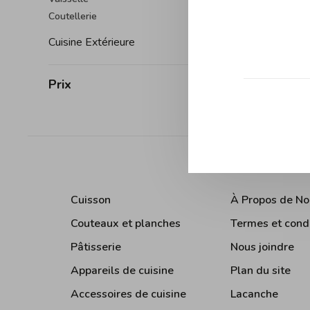
Coutellerie
Trier par:
Cuisine Extérieure
Prix
Cuisson
À Propos de No
Couteaux et planches
Termes et cond
Pâtisserie
Nous joindre
Appareils de cuisine
Plan du site
Accessoires de cuisine
Lacanche