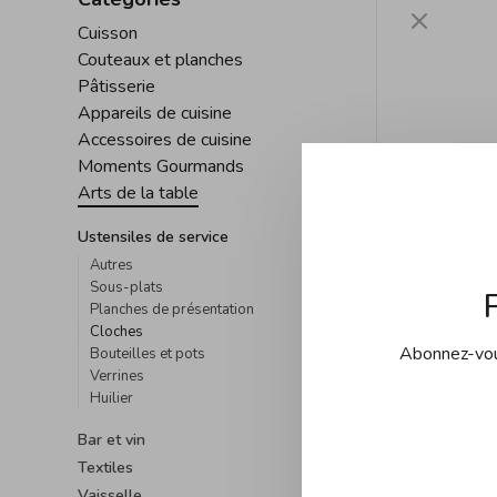
Cuisson
Couteaux et planches
Pâtisserie
Appareils de cuisine
Accessoires de cuisine
Moments Gourmands
Arts de la table
Ustensiles de service
Autres
Sous-plats
Planches de présentation
Cloches
Abonnez-vous
Bouteilles et pots
Verrines
Huilier
Bar et vin
Textiles
Vaisselle