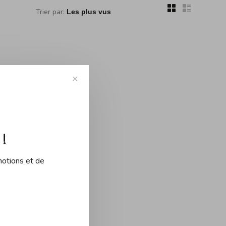
Trier par:
✕
ouvé...
!
motions et de