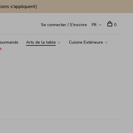
ions s'appliquent)
Se connecter / S'inscrire
FR
0
ourmands
Arts de la table
Cuisine Extérieure
s