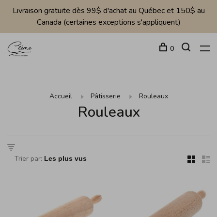
Livraison gratuite dès 99$ d'achat au Québec et 150$ au
Canada (certaines exceptions s'appliquent)
0
Accueil
Pâtisserie
Rouleaux
Rouleaux
Trier par: