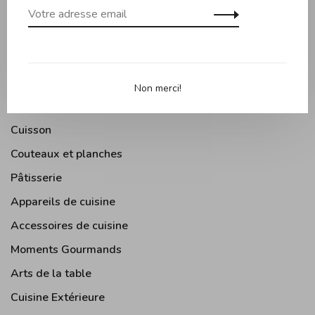
Trier par:
Affiche 1 - 6 de 6
Non merci!
Cuisson
Couteaux et planches
Pâtisserie
Appareils de cuisine
Accessoires de cuisine
Moments Gourmands
Arts de la table
Cuisine Extérieure