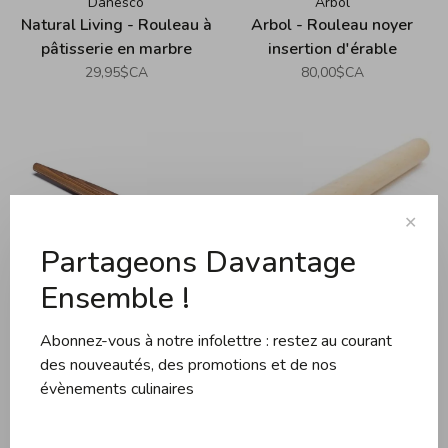
Danesco
Arbol
Natural Living - Rouleau à
Arbol - Rouleau noyer
pâtisserie en marbre
insertion d'érable
29,95$CA
80,00$CA
✕
Partageons Davantage
Ensemble !
Milan
Foxrun
Abonnez-vous à notre infolettre : restez au courant
Maison Milan - Lena
Rouleau à pâte 20x2cm
des nouveautés, des promotions et de nos
rouleau à pâte, noyer noir
21,95$CA
évènements culinaires
75,00$CA