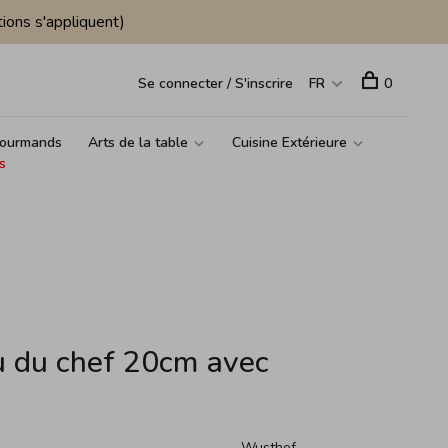
ions s'appliquent)
Se connecter / S'inscrire
FR
0
ourmands
Arts de la table
Cuisine Extérieure
s
 du chef 20cm avec
Wusthof