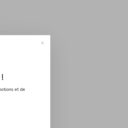
✕
!
motions et de