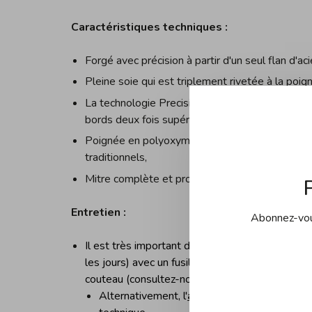
Caractéristiques techniques :
Forgé avec précision à partir d'un seul flan d'a
Pleine soie qui est triplement rivetée à la poig
La technologie Precision Edge (PEtec) donne 
bords deux fois supérieure.
Poignée en polyoxyméthylène (POM) confortabl
traditionnels,
Mitre complète et protège-doigts
Entretien :
Abonnez-vous
Il est très important d'entretenir votre coutea
les jours) avec un fusil (ou queue-de-rat) comp
couteau (consultez-nous pour de plus amples in
Alternativement, l'
aiguisoir deux étapes
c