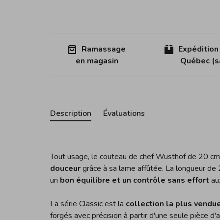
Ramassage
Expédition
en magasin
Québec (sa
Description
Évaluations
Tout usage, le couteau de chef Wusthof de 20 c
douceur
grâce à sa lame affûtée.
La longueur de 2
un
bon équilibre et un contrôle sans effort
aux
La série Classic est la
collection la plus vend
forgés avec précision à partir d'une seule pièce d'