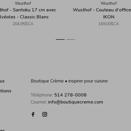
Wusthof
Wusthof
hof - Santoku 17 cm avec
Wusthof - Couteau d'offic
lvéoles - Classic Blanc
IKON
204,95$CA
169,00$CA
1
2
us
Boutique Crème • inspirer pour cuisine
itions
Téléphone:
514 278-0008
Courriel:
info@boutiquecreme.com
ies