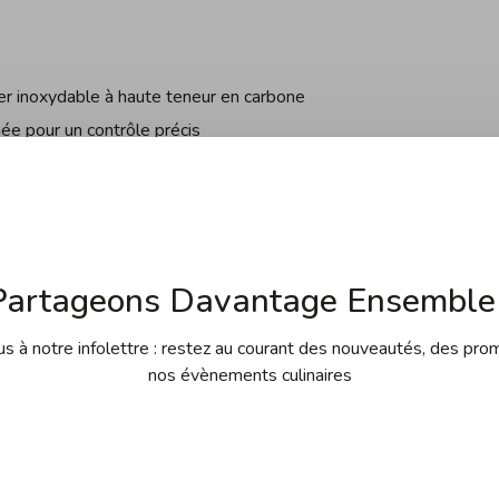
cier inoxydable à haute teneur en carbone
née pour un contrôle précis
une lame 20 % plus tranchante avec une rétention des
e et très durable avec un aspect et une sensation
Partageons Davantage Ensemble 
 à notre infolettre : restez au courant des nouveautés, des pro
nos évènements culinaires
u fréquemment (au moins 1 à 2 fois par semaine, voire tous
osée d'un métal tout aussi au moins dur que celui de votre
formations).
onstitue un outil pratique et qui ne demande pas de