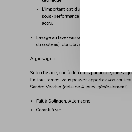
technique.
L'important est d'utiliser l'un ou l'autre, mai
sous-performance du tranchant de votre cou
accru.
Lavage au lave-vaisselle fortement déconseillé,
du couteau); donc lavage à la main.
Aiguisage :
Selon l'usage, une à deux fois par année, faire aig
En tout temps, vous pouvez apportez vos couteaux
Sandro Vecchio (délai de 4 jours, généralement).
Fait à Solingen, Allemagne
Garanti à vie