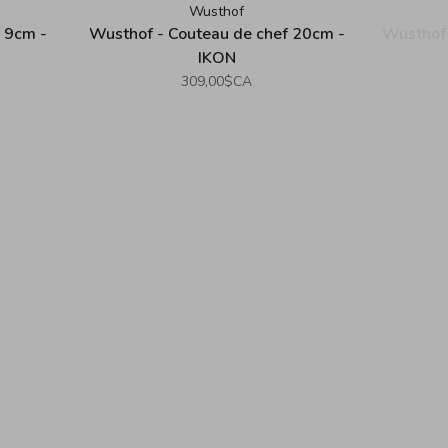
Wusthof
e 9cm -
Wusthof - Couteau de chef 20cm -
Wusthof 
IKON
309,00$CA