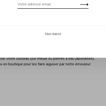
s d'en utiliser un. À défaut de le faire, vous remarquerez une
teau et vous vous exposerez à un risque de blessures
 puisqu'il émousse le fil du couteau (la partie
tranchante
Non merci!
uiser votre couteau (sur meule ou pierres à eau japonaises).
 en boutique pour les faire aiguiser par notre émouleur