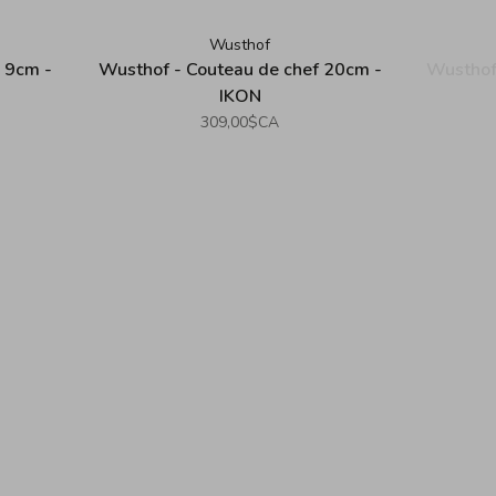
Wusthof
e 9cm -
Wusthof - Couteau de chef 20cm -
Wusthof 
IKON
309,00$CA