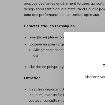
propose des lames entièrement forgées qui sont 
design saisissant à double mitre, tandis que la 
pour des performances et un confort optimaux.
Caractéristiques techniques :
Soie (lame) pleine longueur
Couteau en acier forgé
Alliage composant la lame : dureté de 58 su
dur
Manche en polypropylène riveté à 3 endroits
Abonnez-vous
Entretien :
Il est très important d'entretenir votre coutea
les jours) avec un fusil (ou queue-de-rat) comp
couteau (consultez-nous pour de plus amples in