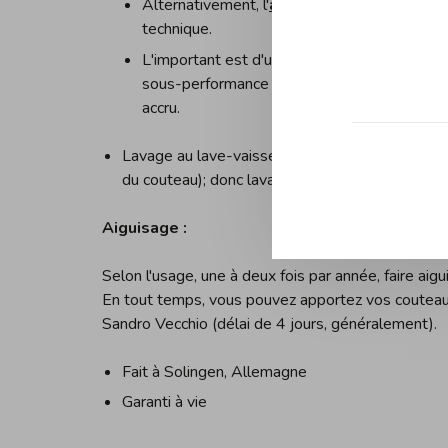
Alternativement, l'
aiguisoir deux étapes
c
technique.
L'important est d'utiliser l'un ou l'autre, mai
sous-performance du tranchant de votre cou
accru.
Lavage au lave-vaisselle fortement déconseillé,
du couteau); donc lavage à la main.
Aiguisage :
Selon l'usage, une à deux fois par année, faire aig
En tout temps, vous pouvez apportez vos couteaux
Sandro Vecchio (délai de 4 jours, généralement).
Fait à Solingen, Allemagne
Garanti à vie