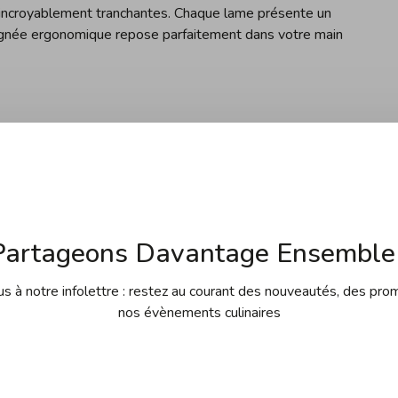
incroyablement tranchantes. Chaque lame présente un
poignée ergonomique repose parfaitement dans votre main
r l'échelle de Rockwell (HRc), soit un acier moyennement
Partageons Davantage Ensemble 
 à notre infolettre : restez au courant des nouveautés, des pro
nos évènements culinaires
u fréquemment (au moins 1 à 2 fois par semaine, voire tous
osée d'un métal tout aussi au moins dur que celui de votre
formations).