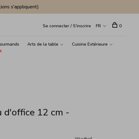
ions s'appliquent)
Se connecter / S'inscrire
FR
0
ourmands
Arts de la table
Cuisine Extérieure
s
d'office 12 cm -
Wusthof