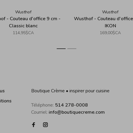
Wusthof
Wusthof
f - Couteau d'office 9 cm -
Wusthof - Couteau d'offic
Classic blanc
IKON
114,95$CA
169,00$CA
1
2
us
Boutique Crème • inspirer pour cuisine
itions
Téléphone:
514 278-0008
Courriel:
info@boutiquecreme.com