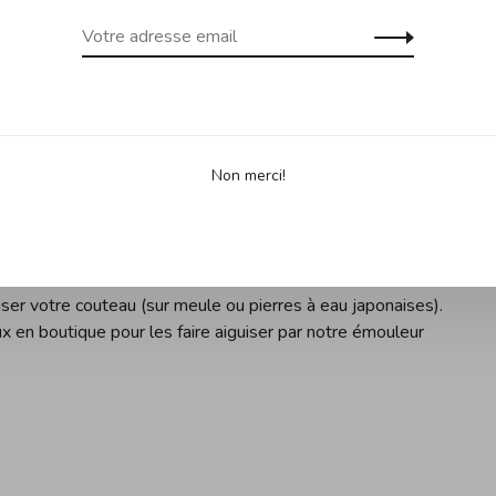
onstitue un outil pratique et qui ne demande pas de
s d'en utiliser un. À défaut de le faire, vous remarquerez une
teau et vous vous exposerez à un risque de blessures
 puisqu'il émousse le fil du couteau (la partie tranchante
Non merci!
uiser votre couteau (sur meule ou pierres à eau japonaises).
 en boutique pour les faire aiguiser par notre émouleur