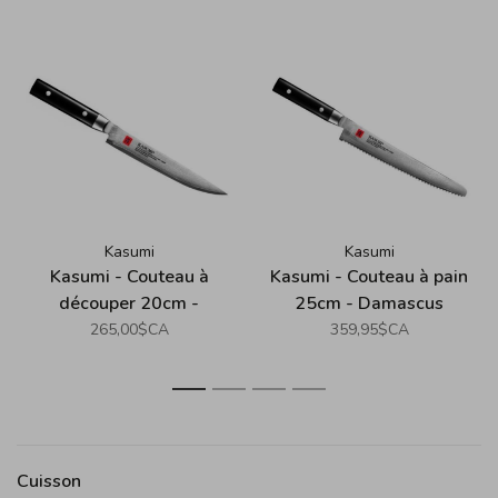
Kasumi
Kasumi
Kasumi - Couteau à
Kasumi - Couteau à pain
découper 20cm -
25cm - Damascus
Damascus
265,00$CA
359,95$CA
1
2
3
4
Cuisson