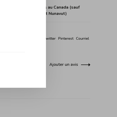
tuite dès 150$ d'achats au Canada (sauf
itoires du Nord-Ouest et Nunavut)
r ce produit:
Facebook
Twitter
Pinterest
Courriel
Ajouter un avis