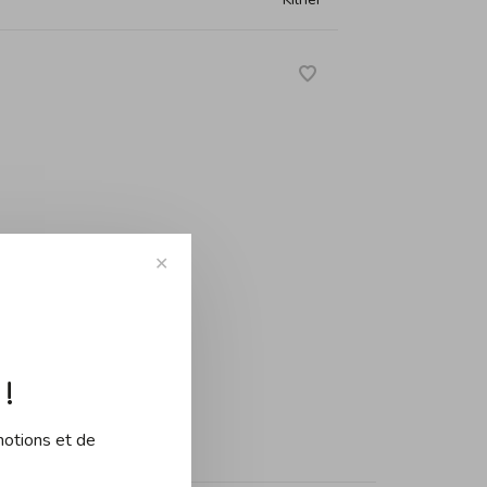
✕
-
+
!
motions et de