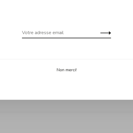
 gratuite dès 99$ d'achats au
Expédition gra
uf Îles de la Madeleine)
Yukon, Terr
Partage
Non merci!
•
•
es selon 0 avis