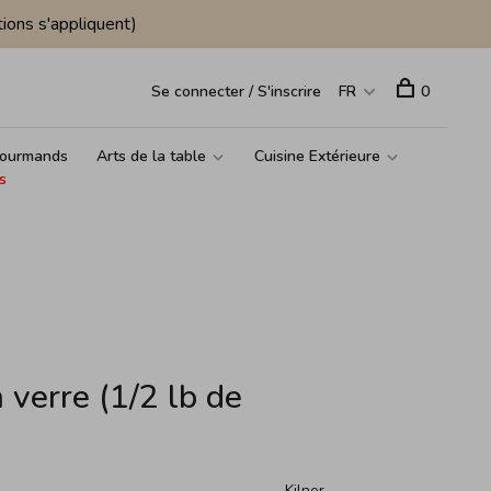
ions s'appliquent)
Se connecter / S'inscrire
FR
0
ourmands
Arts de la table
Cuisine Extérieure
s
n verre (1/2 lb de
Kilner