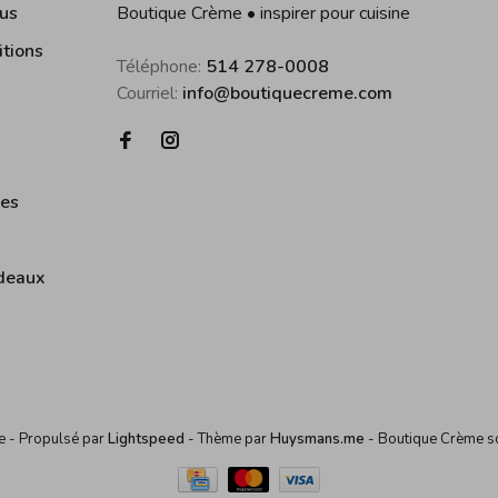
us
Boutique Crème • inspirer pour cuisine
itions
Téléphone:
514 278-0008
Courriel:
info@boutiquecreme.com
ies
deaux
me
- Propulsé par
Lightspeed
- Thème par
Huysmans.me
-
Boutique Crème
s