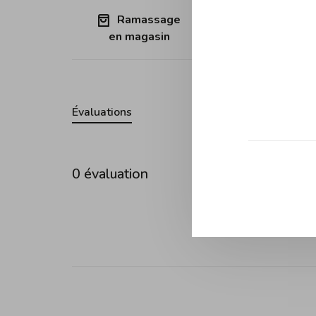
Ramassage
Expédition
en magasin
Québec (sa
Évaluations
0 évaluation
•
•
•
0 étoil