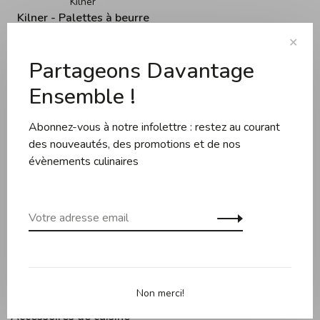
Kilner
Kilner - Palettes à beurre
(2 unités)
✕
18,95$CA
Partageons Davantage
Ensemble !
Abonnez-vous à notre infolettre : restez au courant
Trier par:
des nouveautés, des promotions et de nos
Affiche 1 - 3 de 3
évènements culinaires
Cuisson
Couteaux et planches
Pâtisserie
Appareils de cuisine
Non merci!
Accessoires de cuisine