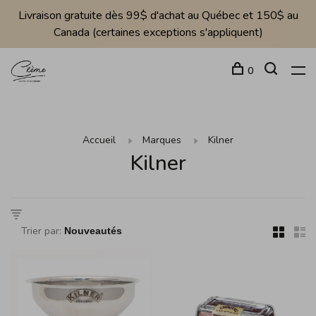
Livraison gratuite dès 99$ d'achat au Québec et 150$ au
Canada (certaines exceptions s'appliquent)
0
Accueil
Marques
Kilner
Kilner
Trier par: