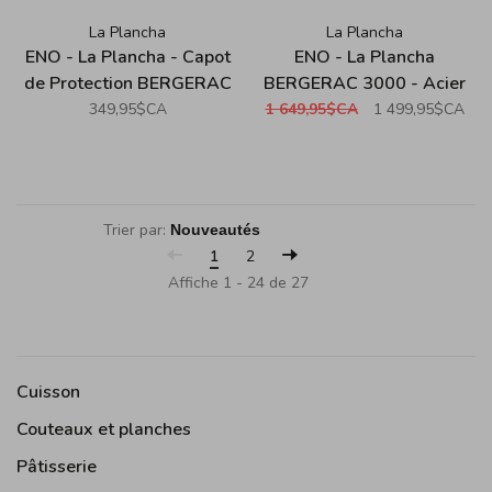
La Plancha
La Plancha
ENO - La Plancha - Capot
ENO - La Plancha
de Protection BERGERAC
BERGERAC 3000 - Acier
(60/2400)
Marin (3 Brûleurs)
349,95$CA
1 649,95$CA
1 499,95$CA
Trier par:
1
2
Affiche 1 - 24 de 27
Cuisson
Couteaux et planches
Pâtisserie