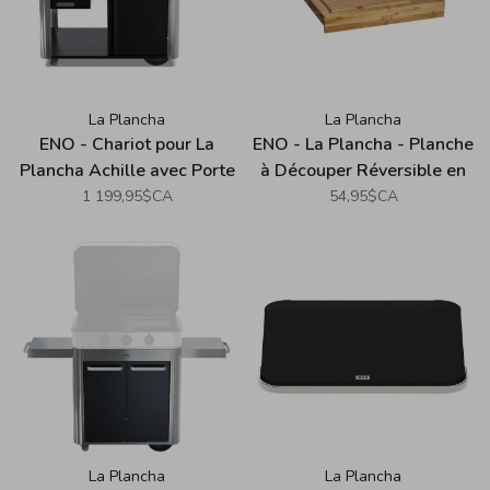
La Plancha
La Plancha
ENO - Chariot pour La
ENO - La Plancha - Planche
Plancha Achille avec Porte
à Découper Réversible en
- Acier Inoxydable
Bambou
1 199,95$CA
54,95$CA
La Plancha
La Plancha