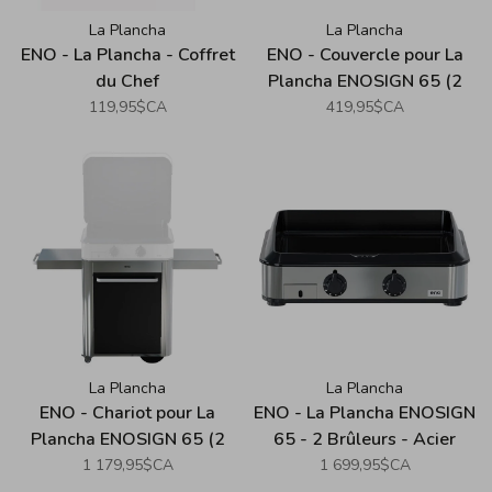
La Plancha
La Plancha
ENO - La Plancha - Coffret
ENO - Couvercle pour La
du Chef
Plancha ENOSIGN 65 (2
Brûleurs) - Acier
119,95$CA
419,95$CA
Inoxydable
La Plancha
La Plancha
ENO - Chariot pour La
ENO - La Plancha ENOSIGN
Plancha ENOSIGN 65 (2
65 - 2 Brûleurs - Acier
Brûleurs) - Acier
Inoxydable
1 179,95$CA
1 699,95$CA