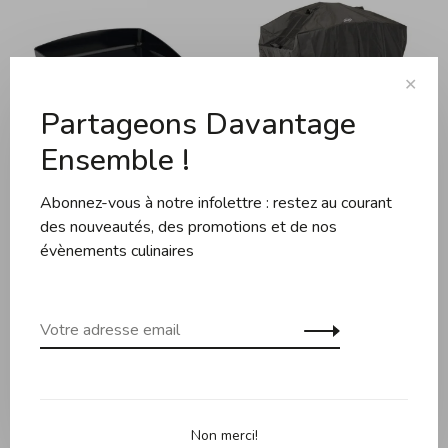
✕
Partageons Davantage
Ensemble !
La Plancha
La Plancha
Abonnez-vous à notre infolettre : restez au courant
ENO - La Plancha Bergerac
ENO - La Plancha - Housse
des nouveautés, des promotions et de nos
2400 - Gris Cargo (2
Chariot + Plancha 80-90
évènements culinaires
Brûleurs)
1 049,95$CA
999,95$CA
124,95$CA
Non merci!