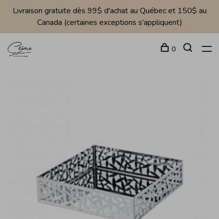
Livraison gratuite dès 99$ d'achat au Québec et 150$ au
Canada (certaines exceptions s'appliquent)
0