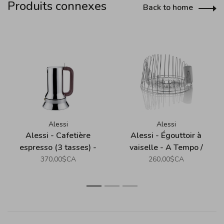
Produits connexes
Back to home
Alessi
Alessi
Alessi - Cafetière
Alessi - Égouttoir à
espresso (3 tasses) -
vaiselle - A Tempo /
9090 / Richard Sapper
Pauline Deltour
370,00$CA
260,00$CA
1
2
3