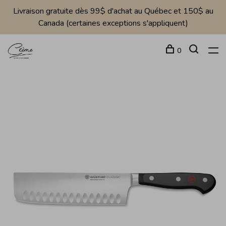
Livraison gratuite dès 99$ d'achat au Québec et 150$ au
Canada (certaines exceptions s'appliquent)
0