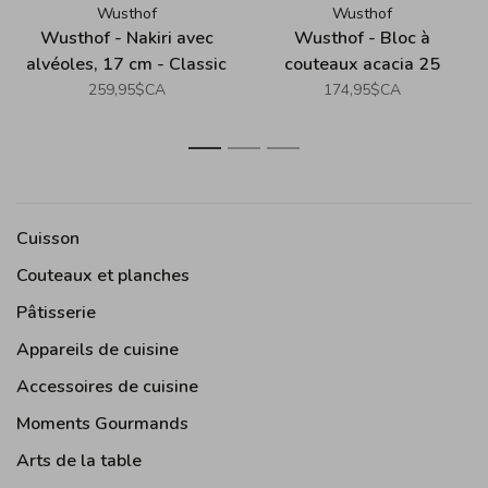
Wusthof
Wusthof
Wusthof - Nakiri avec
Wusthof - Bloc à
alvéoles, 17 cm - Classic
couteaux acacia 25
Ikon
ouvertures
259,95$CA
174,95$CA
1
2
3
Cuisson
Couteaux et planches
Pâtisserie
Appareils de cuisine
Accessoires de cuisine
Moments Gourmands
Arts de la table