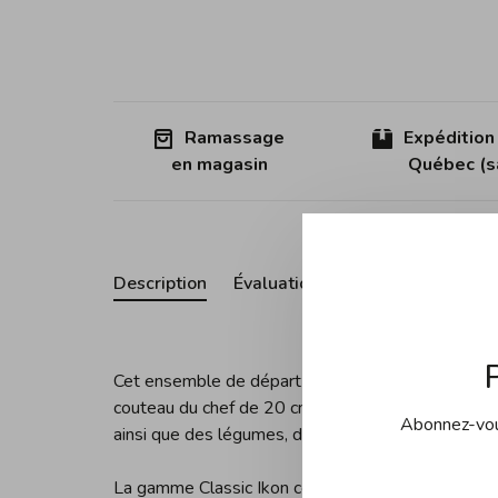
Ramassage
Expédition
en magasin
Québec (sa
Description
Évaluations
Cet ensemble de départ Wusthof Classic comprend 
couteau du chef de 20 cm et un couteau d’office 
Abonnez-vous
ainsi que des légumes, des fruits - en résumé, 90
La gamme Classic Ikon combine un
design exqui