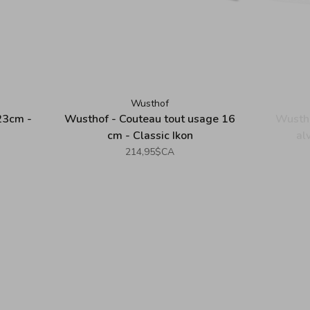
Wusthof
23cm -
Wusthof - Couteau tout usage 16
Wustho
cm - Classic Ikon
al
214,95$CA