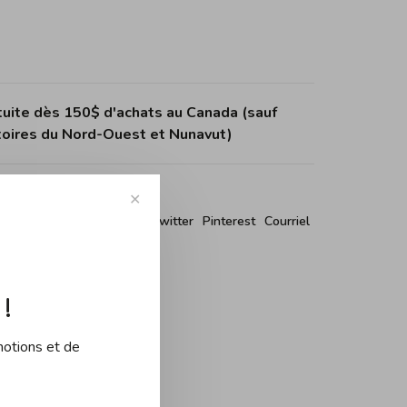
tuite dès 150$ d'achats au Canada (sauf
itoires du Nord-Ouest et Nunavut)
✕
r ce produit:
Facebook
Twitter
Pinterest
Courriel
!
motions et de