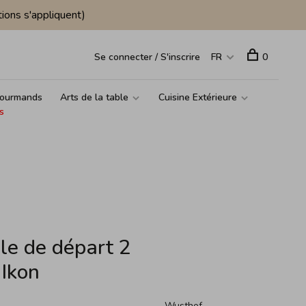
ions s'appliquent)
Se connecter / S'inscrire
FR
0
ourmands
Arts de la table
Cuisine Extérieure
s
e de départ 2
 Ikon
Wusthof