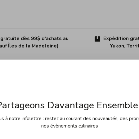
 gratuite dès 99$ d'achats au
Expédition gra
uf Îles de la Madeleine)
Yukon, Terr
Partage
Partageons Davantage Ensemble 
les deux couteaux essentiels dans une cuisine, soit un
de 9 cm.
Il vous permettra de vous occuper de la viande,
 à notre infolettre : restez au courant des nouveautés, des pro
 % des tâches de cuisine.
nos évènements culinaires
s et des performances exceptionnelles
. La série