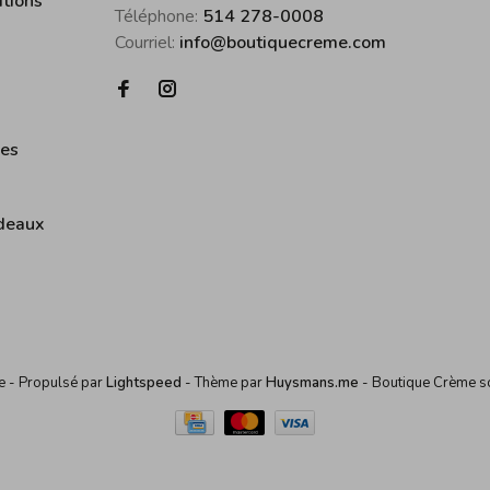
itions
Téléphone:
514 278-0008
Courriel:
info@boutiquecreme.com
ies
deaux
me
- Propulsé par
Lightspeed
- Thème par
Huysmans.me
-
Boutique Crème
s