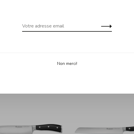
incroyablement tranchantes. Chaque lame présente un
poignée ergonomique repose parfaitement dans votre main
Non merci!