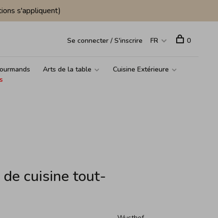
ions s'appliquent)
Se connecter / S'inscrire
FR
0
ourmands
Arts de la table
Cuisine Extérieure
s
de cuisine tout-
Wusthof