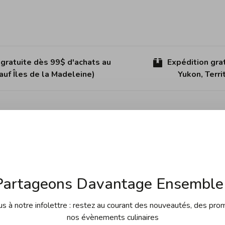
 gratuite dès 99$ d'achats au
Expédition gra
uf Îles de la Madeleine)
Yukon, Terr
Partage
de cuisine démontable est idéal pour une multitude de
Partageons Davantage Ensemble 
fraîches et de fleurs à la coupe de fruits secs et au
 à notre infolettre : restez au courant des nouveautés, des pro
nos évènements culinaires