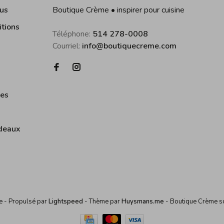
us
Boutique Crème • inspirer pour cuisine
itions
Téléphone:
514 278-0008
Courriel:
info@boutiquecreme.com
ies
deaux
me
- Propulsé par
Lightspeed
- Thème par
Huysmans.me
-
Boutique Crème
s