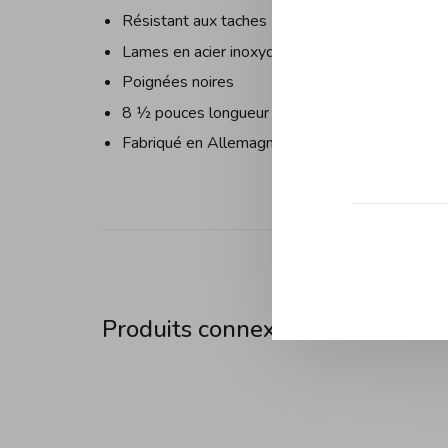
Résistant aux taches
Lames en acier inoxydable durables
Poignées noires
8 1⁄2 pouces longueur
Fabriqué en Allemagne
Produits connexes