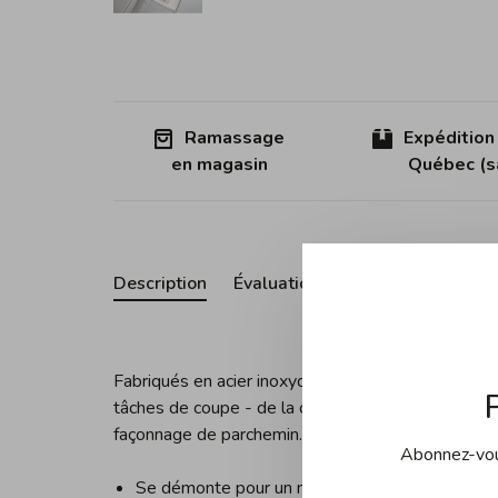
Ramassage
Expédition
en magasin
Québec (sa
Description
Évaluations
Fabriqués en acier inoxydable durable, ce ciseau 
tâches de coupe - de la coupe de ficelle, d'herbes 
façonnage de parchemin.
Abonnez-vous
Se démonte pour un nettoyage en profondeur