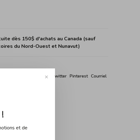
tuite dès 150$ d'achats au Canada (sauf
itoires du Nord-Ouest et Nunavut)
r ce produit:
Facebook
Twitter
Pinterest
Courriel
✕
!
motions et de