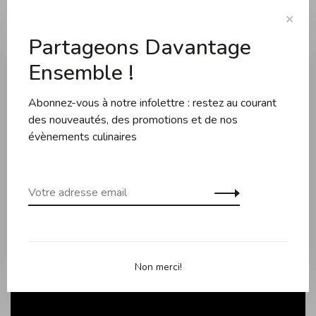
de cuisine est fabriquée à partir de silicone noir mat longue
durée et de bois d'acacia respectueux de l'environnement.
✕
Partageons Davantage
Conçu en France
Ensemble !
Manche en bois d'acacia
Tête en silicone noir mat
Abonnez-vous à notre infolettre : restez au courant
Passe au lave-vaisselle, lavage à la main recommandé
des nouveautés, des promotions et de nos
évènements culinaires
Non merci!