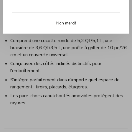
Que vous souhaitiez rôtir, braiser, frire, saisir, caraméliser,
cuire à la vapeur, bouillir, blanchir, mijoter et même cuire au
Non merci!
four, ils satisferont toutes vos attentes !
Comprend une cocotte ronde de 5,3 QT/5,1 L, une
braisière de 3,6 QT/3,5 L, une poêle à griller de 10 po/26
cm et un couvercle universel.
Conçu avec des côtés inclinés distinctifs pour
l'emboîtement.
S'intègre parfaitement dans n'importe quel espace de
rangement : tiroirs, placards, étagères.
Les pare-chocs caoutchoutés amovibles protègent des
rayures.