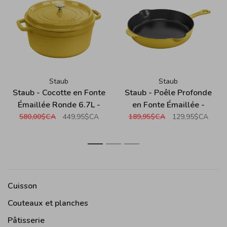
Staub
Staub
Staub - Cocotte en Fonte
Staub - Poêle Profonde
Émaillée Ronde 6.7L -
en Fonte Émaillée -
Citron
Citron (22cm / 8.5")
580,00$CA
449,95$CA
189,95$CA
129,95$CA
1
2
3
Cuisson
Couteaux et planches
Pâtisserie