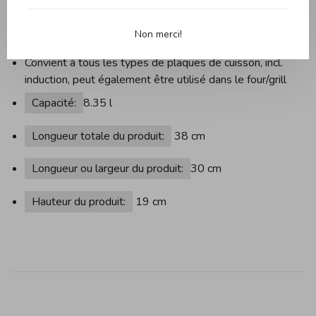
cuisinières, y compris le gaz, l'électricité, le verre, la
céramique, l'induction et l'halogène
Non merci!
Passe au lave-vaisselle, lavage à la main recommandé
Convient à tous les types de plaques de cuisson, incl.
induction, peut également être utilisé dans le four/grill
Capacité:
8.35 l
Longueur totale du produit:
38 cm
Longueur ou largeur du produit:
30 cm
Hauteur du produit:
19
cm