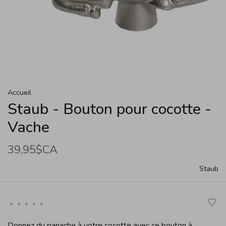
Accueil
Staub - Bouton pour cocotte -
Vache
39,95$CA
Staub
•
•
•
•
•
Donnez du panache à votre cocotte avec ce bouton à