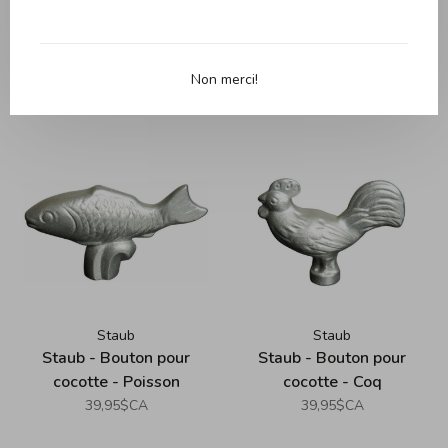
Non merci!
Produits connexes
Back to home
Staub
Staub
Staub - Bouton pour
Staub - Bouton pour
cocotte - Poisson
cocotte - Coq
39,95$CA
39,95$CA