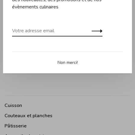
évènements culinaires
Cubes de 5 cm x 5 cm
8 espaces.
Moule en silicone.
Fabriqué en Italie.
Non merci!
Cuisson
Couteaux et planches
Pâtisserie