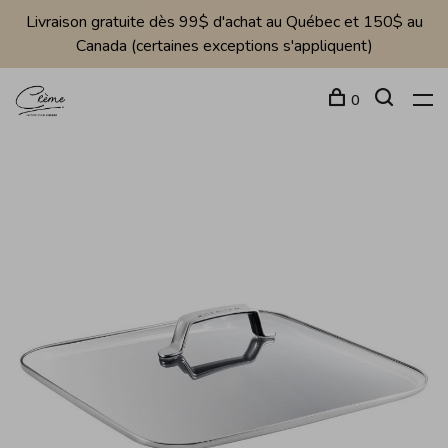
Livraison gratuite dès 99$ d'achat au Québec et 150$ au
Canada (certaines exceptions s'appliquent)
0