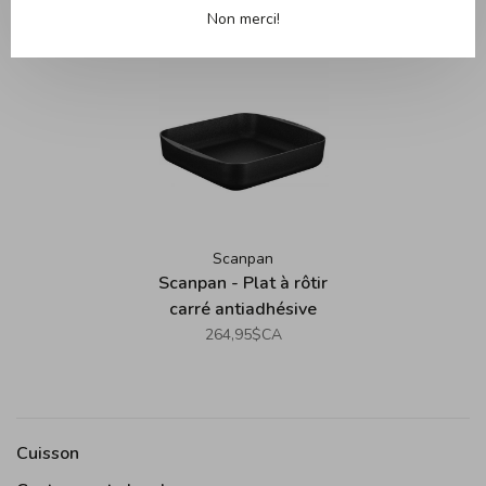
Produits connexes
Back to home
Non merci!
Scanpan
Scanpan - Plat à rôtir
carré antiadhésive
TechnIQ (28*28 cm)
264,95$CA
Cuisson