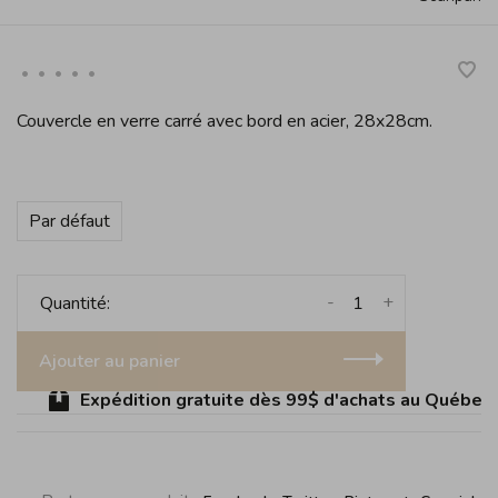
•
•
•
•
•
Couvercle en verre carré avec bord en acier, 28x28cm.
Par défaut
-
+
Quantité:
Ajouter au panier
Expédition gratuite dès 99$ d'achats au Québec (s