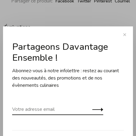
Partager ce produit:
Facebook
Twitter
Pinterest
Courriel
Évaluations
✕
Partageons Davantage
0 évaluation
Ensemble !
•
•
•
•
•
0 étoiles selon 0 avis
Abonnez-vous à notre infolettre : restez au courant
des nouveautés, des promotions et de nos
Ajouter un avis
évènements culinaires