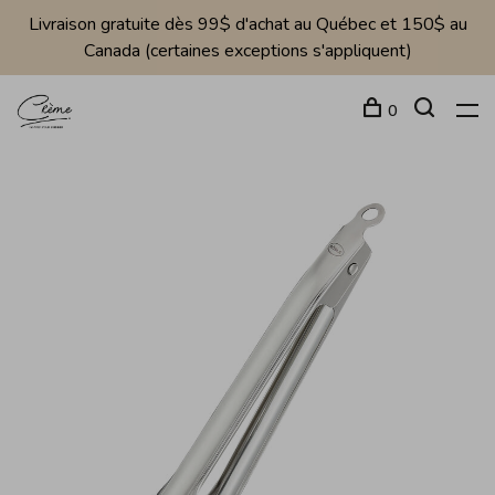
Livraison gratuite dès 99$ d'achat au Québec et 150$ au
Canada (certaines exceptions s'appliquent)
0