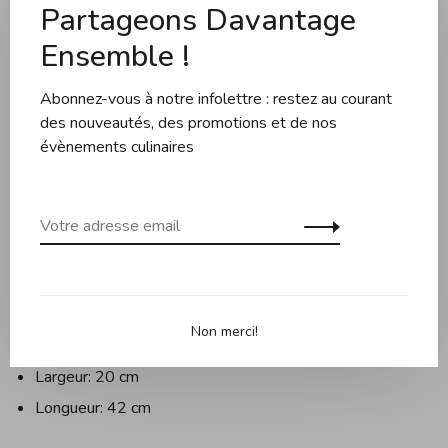
Partageons Davantage
Partager ce produit:
Facebook
Twitter
Pinterest
Courriel
Ensemble !
Abonnez-vous à notre infolettre : restez au courant
Description
Évaluations
des nouveautés, des promotions et de nos
évènements culinaires
Informations techniques :
Grâce à sa fine maille, cet ustensile est parfait pour filtrer,
passer ou blanchir ainsi que pour saupoudrer de sucre glace
et tamiser la farine.
Non merci!
Hauteur: 13,5 cm
Largeur: 20 cm
Longueur: 42 cm