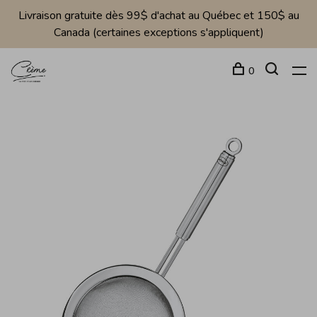
Livraison gratuite dès 99$ d'achat au Québec et 150$ au
Canada (certaines exceptions s'appliquent)
0