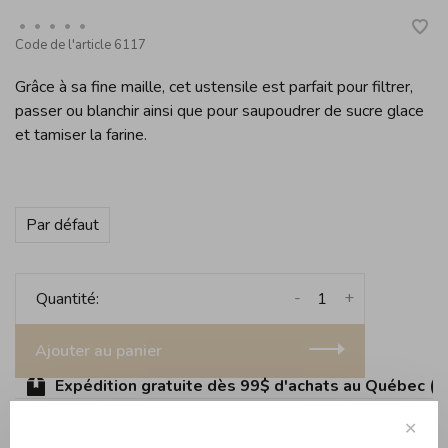
•
•
•
•
•
Code de l'article
6117
Grâce à sa fine maille, cet ustensile est parfait pour filtrer,
passer ou blanchir ainsi que pour saupoudrer de sucre glace
et tamiser la farine.
Par défaut
-
+
Quantité:
Ajouter au panier
Expédition gratuite dès 99$ d'achats au Québec (sau
✕