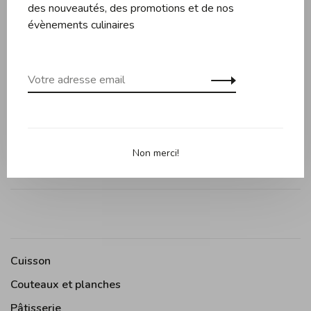
des nouveautés, des promotions et de nos
évènements culinaires
Description
Évaluations
Planche Arbol en noyer et érable avec trou pour pouvoir
l'accrocher. Peut notamment service comme planche de
service. Fait au Québec.
Non merci!
Cuisson
Couteaux et planches
Pâtisserie