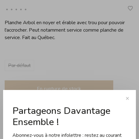
•
•
•
•
•
Planche Arbol en noyer et érable avec trou pour pouvoir
l'accrocher. Peut notamment service comme planche de
service. Fait au Québec.
Par défaut
En rupture de stock
✕
Expédition gratuite dès 99$ d'achats au Québec (s
Partageons Davantage
Ensemble !
Partager ce produit:
Facebook
Twitter
Pinterest
Courriel
Abonnez-vous à notre infolettre : restez au courant