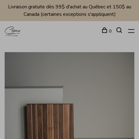
Livraison gratuite dès 99$ d'achat au Québec et 150$ au
Canada (certaines exceptions s'appliquent)
0