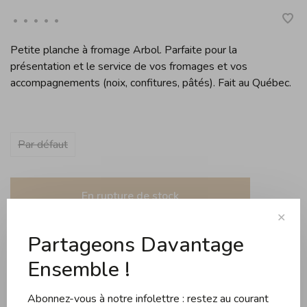
•
•
•
•
•
Petite planche à fromage Arbol. Parfaite pour la
présentation et le service de vos fromages et vos
accompagnements (noix, confitures, pâtés). Fait au Québec.
Par défaut
En rupture de stock
✕
Expédition gratuite dès 99$ d'achats au Québec (s
Partageons Davantage
Ensemble !
Partager ce produit:
Facebook
Twitter
Pinterest
Courriel
Abonnez-vous à notre infolettre : restez au courant