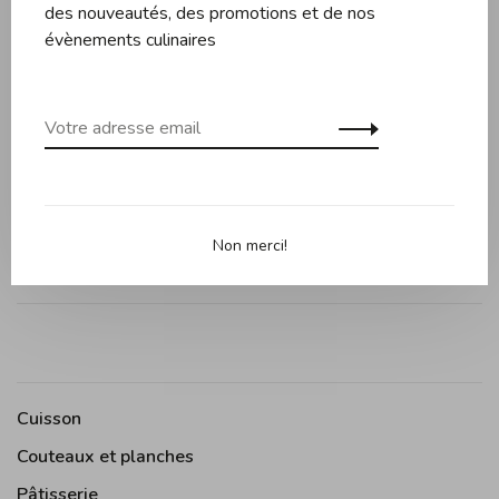
des nouveautés, des promotions et de nos
évènements culinaires
Description
Évaluations
Petite planche à fromage Arbol. Parfaite pour la
présentation et le service de vos fromages et vos
accompagnements (noix, confitures, pâtés). Fait au Québec.
Non merci!
Cuisson
Couteaux et planches
Pâtisserie