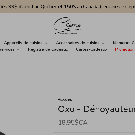
e dès 99$ d'achat au Québec et 150$ au Canada (certaines except
Appareils de cuisine
Accessoires de cuisine
Moments G
Services
Registre de Cadeaux
Cartes-Cadeaux
Promotion
Accueil
Oxo - Dénoyauteur
18,95$CA