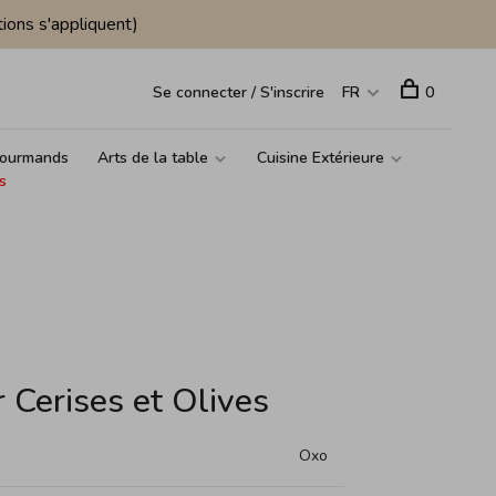
ions s'appliquent)
Se connecter / S'inscrire
FR
0
ourmands
Arts de la table
Cuisine Extérieure
s
 Cerises et Olives
Oxo