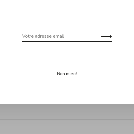
 gratuite dès 99$ d'achats au
Expédition gra
uf Îles de la Madeleine)
Yukon, Terr
Partage
Non merci!
ssion.