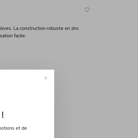
lives. La construction robuste en zinc
ation facile.
✕
-
+
!
motions et de