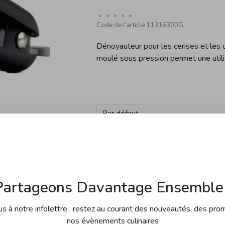
•
•
•
•
•
Code de l'article
11316300G
Dénoyauteur pour les cerises et les o
moulé sous pression permet une utilis
Par défaut
Quantité:
Ajouter au panier
Partageons Davantage Ensemble 
 à notre infolettre : restez au courant des nouveautés, des pro
nos évènements culinaires