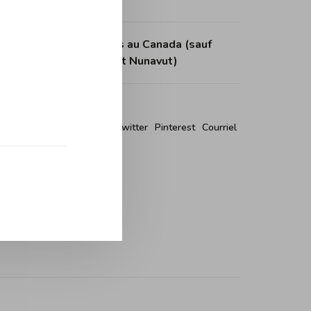
tuite dès 150$ d'achats au Canada (sauf
itoires du Nord-Ouest et Nunavut)
r ce produit:
Facebook
Twitter
Pinterest
Courriel