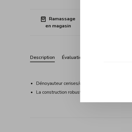
Ramassage
Expédition
en magasin
Québec (sa
Description
Évaluations
Dénoyauteur cerises/olives, 6" / 15 cm, noir.
La construction robuste en zinc moulé sous pre