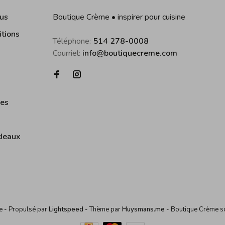
us
Boutique Crème • inspirer pour cuisine
itions
Téléphone:
514 278-0008
Courriel:
info@boutiquecreme.com
ies
deaux
me
- Propulsé par
Lightspeed
- Thème par
Huysmans.me
-
Boutique Crème
s