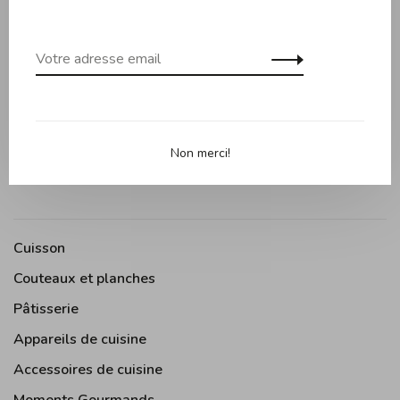
•
•
•
•
•
0 étoiles selon 0 avis
Ajouter un avis
Non merci!
Cuisson
Couteaux et planches
Pâtisserie
Appareils de cuisine
Accessoires de cuisine