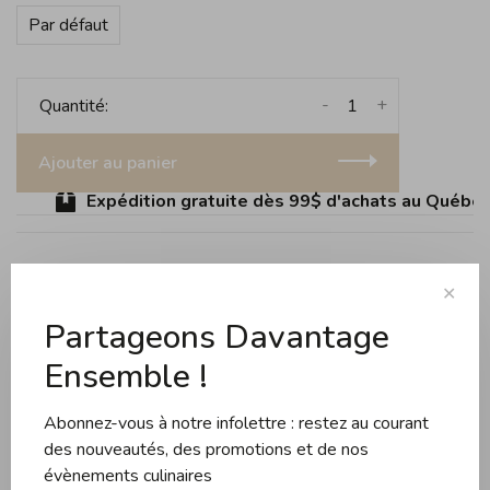
Par défaut
-
+
Quantité:
Ajouter au panier
Expédition gratuite dès 99$ d'achats au Québec (
✕
Partager ce produit:
Facebook
Twitter
Pinterest
Courriel
Partageons Davantage
Ensemble !
Évaluations
Abonnez-vous à notre infolettre : restez au courant
des nouveautés, des promotions et de nos
évènements culinaires
0 évaluation