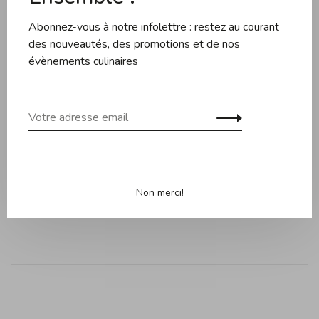
Abonnez-vous à notre infolettre : restez au courant
des nouveautés, des promotions et de nos
Partager ce produit:
Facebook
Twitter
Pinterest
Courriel
évènements culinaires
Description
Évaluations
Manche en bois d'Olivier, lame lisse de 11cm, tout le
nécessaire pour couper ses aliments sans difficulté. Le
Non merci!
lavage à la main est recommandé.