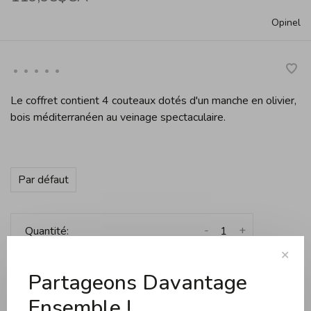
Opinel
•
•
•
•
•
Le coffret contient 4 couteaux dotés d'un manche en olivier,
bois méditerranéen au veinage spectaculaire.
Par défaut
-
+
Quantité:
✕
Ajouter au panier
Partageons Davantage
Expédition gratuite dès 99$ d'achats au Québec (s
Ensemble !