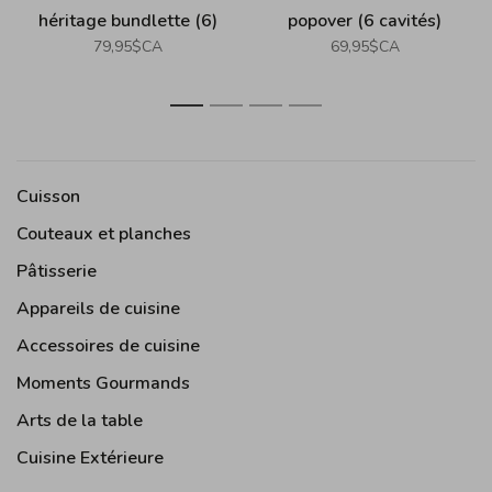
héritage bundlette (6)
popover (6 cavités)
(garland)
79,95$CA
69,95$CA
1
2
3
4
Cuisson
Couteaux et planches
Pâtisserie
Appareils de cuisine
Accessoires de cuisine
Moments Gourmands
Arts de la table
Cuisine Extérieure