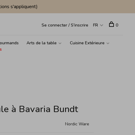
ions s'appliquent)
Se connecter / S'inscrire
FR
0
ourmands
Arts de la table
Cuisine Extérieure
s
le à Bavaria Bundt
Nordic Ware