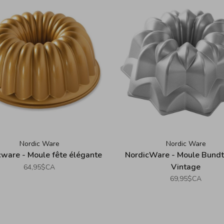
Nordic Ware
Nordic Ware
cware - Moule fête élégante
NordicWare - Moule Bundt 
Vintage
64,95$CA
69,95$CA