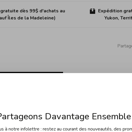
 gratuite dès 99$ d'achats au
Expédition gra
uf Îles de la Madeleine)
Yukon, Terr
Partage
Partageons Davantage Ensemble 
 à notre infolettre : restez au courant des nouveautés, des pro