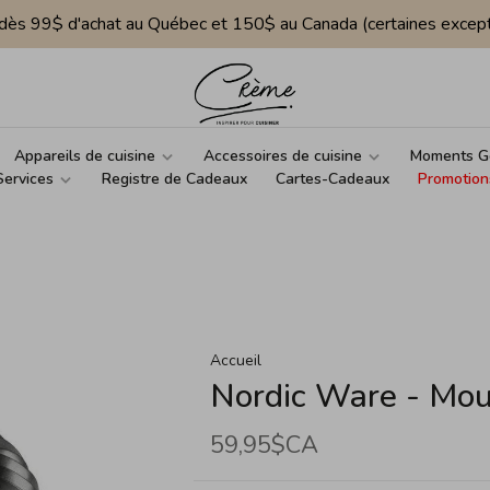
e dès 99$ d'achat au Québec et 150$ au Canada (certaines except
Appareils de cuisine
Accessoires de cuisine
Moments G
Services
Registre de Cadeaux
Cartes-Cadeaux
Promotion
Accueil
Nordic Ware - Mou
59,95$CA