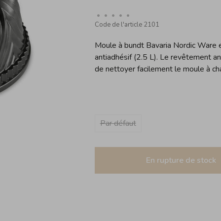
•
•
•
•
•
Code de l'article
2101
Moule à bundt Bavaria Nordic Ware 
antiadhésif (2.5 L). Le revêtement a
de nettoyer facilement le moule à ch
Par défaut
En rupture de stock