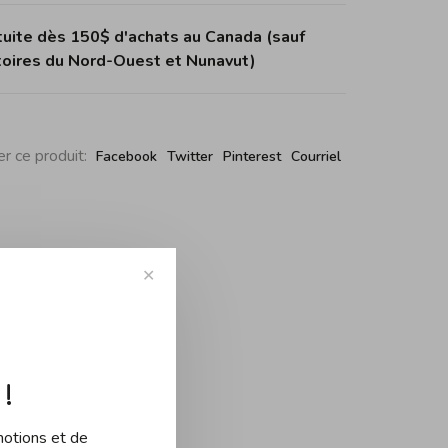
tuite dès 150$ d'achats au Canada (sauf
itoires du Nord-Ouest et Nunavut)
r ce produit:
Facebook
Twitter
Pinterest
Courriel
✕
!
motions et de