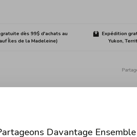
 gratuite dès 99$ d'achats au
Expédition gra
uf Îles de la Madeleine)
Yukon, Terr
Partage
u design absolument unique, voici le SHOTOH 5000MCD de
solide lame est idéale lorsque l’on souhaite couper,
Partageons Davantage Ensemble 
 MC63, enrobé dans 100 couches d'acier garantissant ainsi