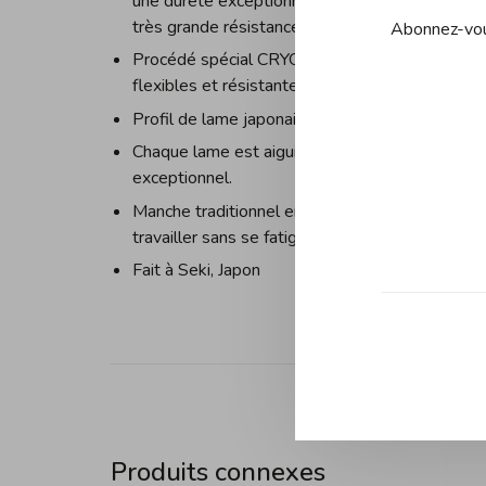
une dureté exceptionnelle d'environ 63 Rockwel
très grande résistance à l'usure.
Abonnez-vous
Procédé spécial CRYODUR® de refroidissement d
flexibles et résistantes à la corrosion
Profil de lame japonaise authentique avec un 
Chaque lame est aiguisée à la main, selon la m
exceptionnel.
Manche traditionnel en forme de D en bouleau 
travailler sans se fatiguer
Fait à Seki, Japon
Produits connexes