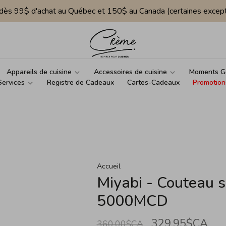
e dès 99$ d'achat au Québec et 150$ au Canada (certaines except
Appareils de cuisine
Accessoires de cuisine
Moments G
Services
Registre de Cadeaux
Cartes-Cadeaux
Promotion
Accueil
Miyabi - Couteau sh
5000MCD
329,95$CA
360,00$CA