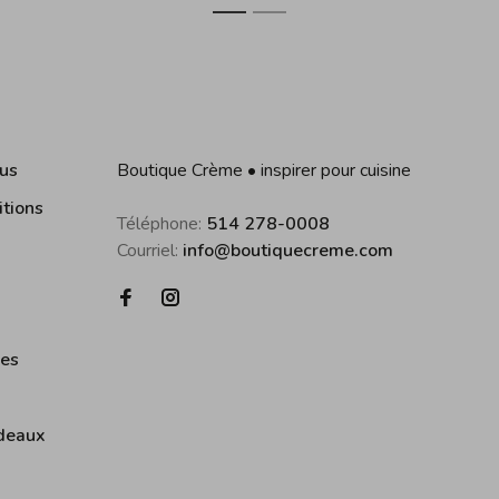
1
2
us
Boutique Crème • inspirer pour cuisine
itions
Téléphone:
514 278-0008
Courriel:
info@boutiquecreme.com
ies
deaux