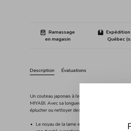
Ramassage
Expédition
en magasin
Québec (sa
Description
Évaluations
Un couteau japonais à l’ergonomie parfaite et a
MIYABI. Avec sa longueur de 9 cm, sa très fine et 
éplucher ou nettoyer des légumes ou des fruits.
Le noyau de la lame est en acier MicroCarbide