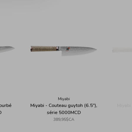
Miyabi
courbé
Miyabi - Couteau guytoh (6.5"),
Miyabi 
D
série 5000MCD
389,95$CA