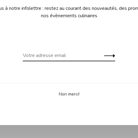
l (unité de mesure internationale de la dureté) et une
 à notre infolettre : restez au courant des nouveautés, des pro
nos évènements culinaires
e l'acier, les lames sont particulièrement aiguisées
angle symétrique de 19°. Laver à la main uniquement
éthode traditionnelle "Honbazuke", pour un tranchant
(de Masur), ergonomique et confortable, permet de
Non merci!