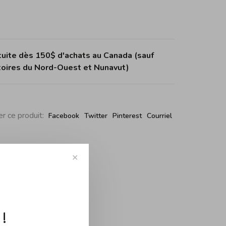
tuite dès 150$ d'achats au Canada (sauf
itoires du Nord-Ouest et Nunavut)
r ce produit:
Facebook
Twitter
Pinterest
Courriel
✕
!