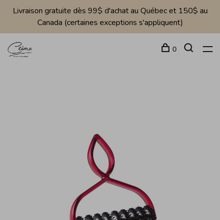
Livraison gratuite dès 99$ d'achat au Québec et 150$ au
Canada (certaines exceptions s'appliquent)
0