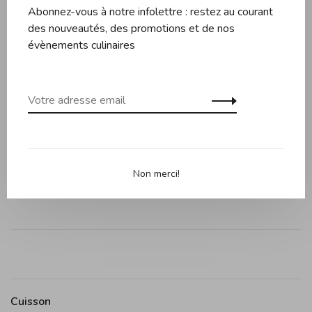
Partager ce produit:
Abonnez-vous à notre infolettre : restez au courant
Facebook
Twitter
Pinterest
Courriel
des nouveautés, des promotions et de nos
évènements culinaires
Description
Évaluations
Le coupe pâtes est doté d'un corps en acrylique très
robuste et de roues renforcées en métal.
Fabriqué en Italie.
Non merci!
Cuisson