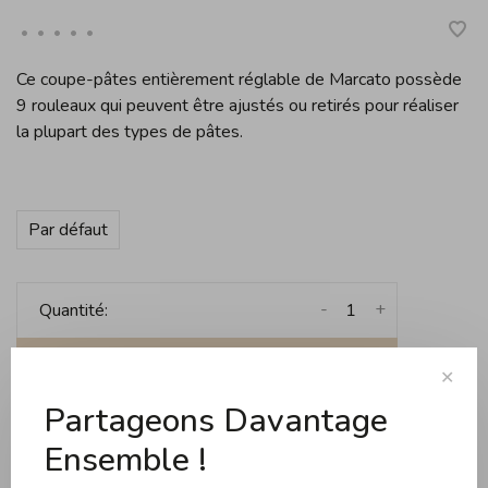
•
•
•
•
•
Ce coupe-pâtes entièrement réglable de Marcato possède
9 rouleaux qui peuvent être ajustés ou retirés pour réaliser
la plupart des types de pâtes.
Par défaut
-
+
Quantité:
Ajouter au panier
✕
Expédition gratuite dès 99$ d'achats au Québec (sa
Partageons Davantage
Ensemble !