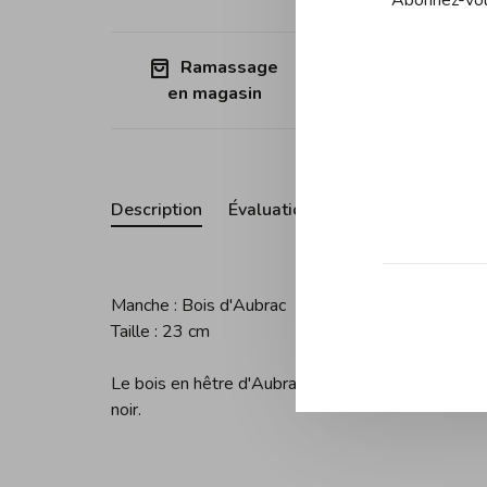
Ramassage
Expédition
en magasin
Québec (sa
Description
Évaluations
Manche : Bois d'Aubrac
Taille : 23 cm
Le bois en hêtre d'Aubrac est une espèce endémiq
noir.