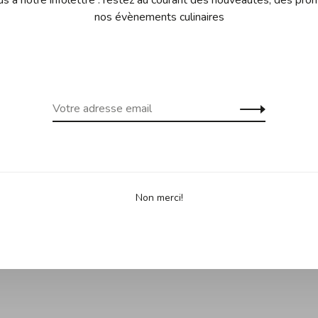
nos évènements culinaires
 gratuite dès 99$ d'achats au
Expédition gra
uf Îles de la Madeleine)
Yukon, Terr
Partage
Non merci!
ue originaire de l'Aveyron. Son veinage est marqué de