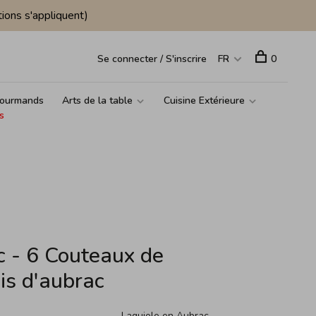
ions s'appliquent)
Se connecter / S'inscrire
FR
0
ourmands
Arts de la table
Cuisine Extérieure
s
c - 6 Couteaux de
is d'aubrac
Laguiole en Aubrac