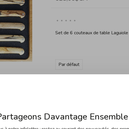
•
•
•
•
•
Set de 6 couteaux de table Laguiole
Par défaut
Quantité:
Ajouter au panier
Partageons Davantage Ensemble 
 à notre infolettre : restez au courant des nouveautés, des pro