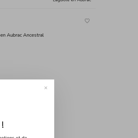
 en Aubrac Ancestral
✕
-
+
!
motions et de