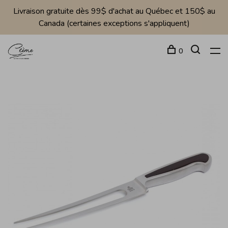
Livraison gratuite dès 99$ d'achat au Québec et 150$ au
Canada (certaines exceptions s'appliquent)
0