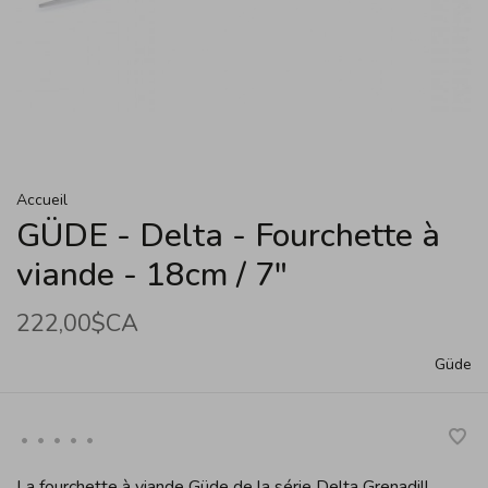
Accueil
GÜDE - Delta - Fourchette à
viande - 18cm / 7"
222,00$CA
Güde
•
•
•
•
•
La fourchette à viande Güde de la série Delta Grenadill