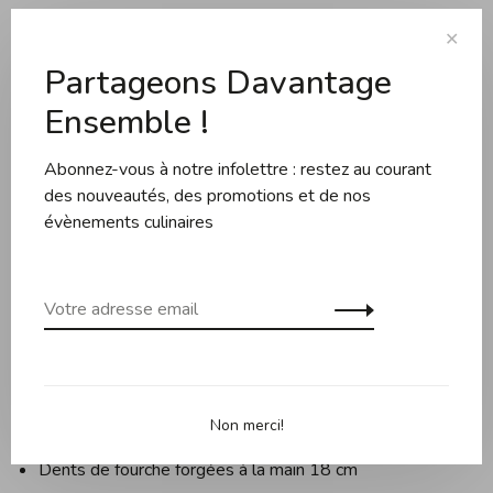
Description
Évaluations
✕
Partageons Davantage
Ensemble !
La fourchette à viande Güde de la série Delta Grenadill
maintient le rôti dans une position sûre pendant la découpe,
Abonnez-vous à notre infolettre : restez au courant
et les dents peuvent être utilisées pour vérifier la cuisson.
des nouveautés, des promotions et de nos
Les dents sont forgées à la main et affûtées à la main à
évènements culinaires
partir d'une seule pièce d'acier à couteaux au chrome-
molybdène-vanadium résistant à la rouille. Le manche est
réalisé dans le même matériau et possède une incrustation
de grenadille, un bois de savane très beau et robuste. Les
incrustations sont surélevées et donnent au couteau un
aspect noble. Ne convient pas aux lave-vaisselle.
Informations techniques :
Non merci!
Dents de fourche forgées à la main 18 cm