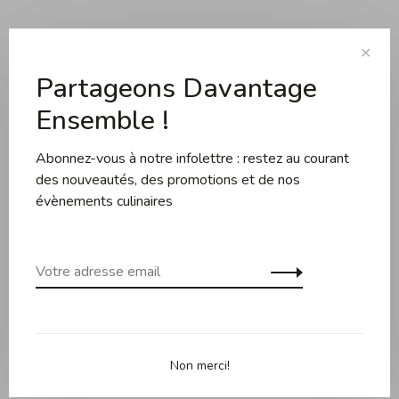
Description
Évaluations
✕
Partageons Davantage
Ensemble !
Le couteau d'office Güde D701/09 de la série Delta
Grenadill est idéal pour tous les travaux de coupe typiques
Abonnez-vous à notre infolettre : restez au courant
dans la cuisine - il épluche, hache, nettoie et décore et est
des nouveautés, des promotions et de nos
idéal pour évider les fruits. La lame forgée à la main en acier
évènements culinaires
de couteau au chrome-vanadium-molybdène est faite d'une
seule pièce, durcie à la glace et affûtée à la
main. L'incrustation du manche de ce couteau d'office Güde
de la série Delta Grenadil est en bois de grenadille tacheté
brun noir lourd, les incrustations du manche sont légèrement
surélevées - une apparence et une maniabilité uniques ! Ne
va pas au lave-vaisselle.
Non merci!
Informations techniques :