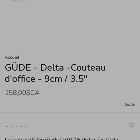
Accueil
GÜDE - Delta -Couteau
d'office - 9cm / 3.5"
158,00$CA
Güde
•
•
•
•
•
Le couteau d'office Güde D701/09 de la série Delta