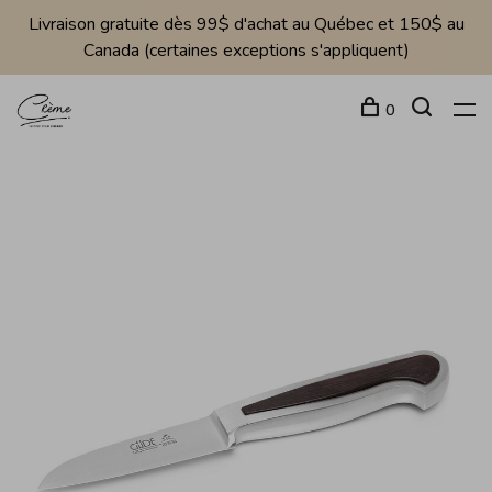
Livraison gratuite dès 99$ d'achat au Québec et 150$ au
Canada (certaines exceptions s'appliquent)
0