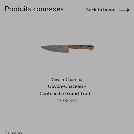
Produits connexes
Back to home
Goyon-Chazeau
Goyon-Chazeau -
Couteau Le Grand Tradi -
Ébène Aubier /
129,95$CA
Sapewood (15cm/6")
Cuisson