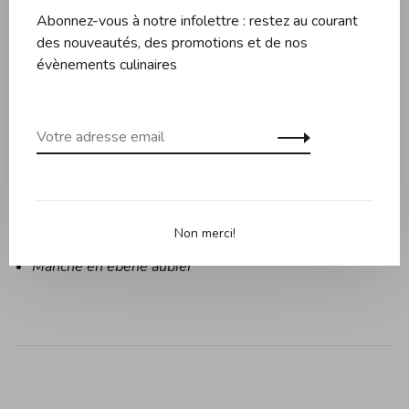
atelier
Abonnez-vous à notre infolettre : restez au courant
Découpe laser pleine soie de 2mm d’épaisseur (l’acier
des nouveautés, des promotions et de nos
de la lame se prolonge dans toute la largeur et la
évènements culinaires
longueur du manche)
Lame trempée en acier Sandvik 14C28N, chargé au
carbone (56-58HRC)
Finition mate professionnelle
Double émouture avec entablure
Tranchant haute performance
Non merci!
Montage par rivets
Manche en ébène aubier