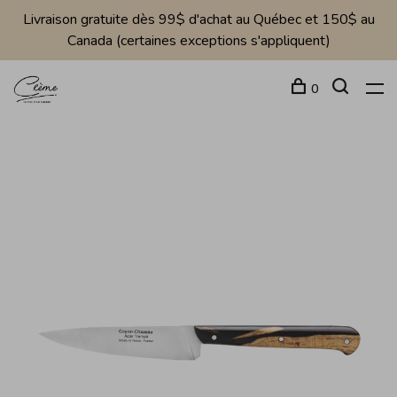
Livraison gratuite dès 99$ d'achat au Québec et 150$ au
Canada (certaines exceptions s'appliquent)
0