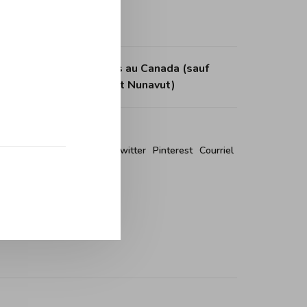
tuite dès 150$ d'achats au Canada (sauf
itoires du Nord-Ouest et Nunavut)
r ce produit:
Facebook
Twitter
Pinterest
Courriel