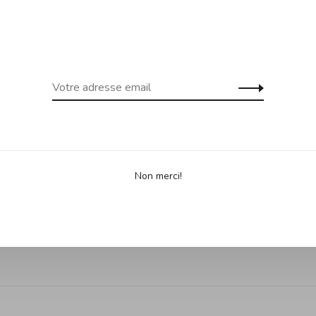
 gratuite dès 99$ d'achats au
Expédition gra
uf Îles de la Madeleine)
Yukon, Terr
Partage
Non merci!
d amovible Gobel. 23 x 23 x H 2.5 cm