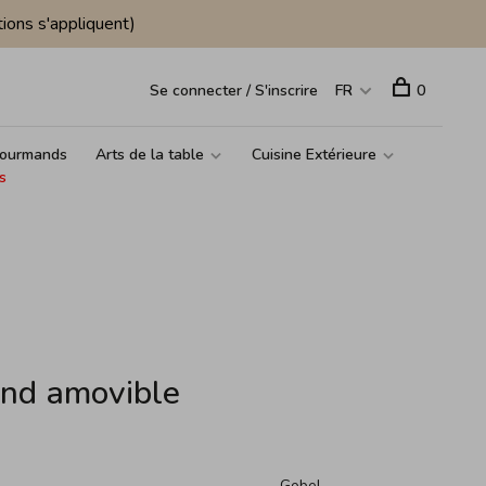
ions s'appliquent)
Se connecter / S'inscrire
FR
0
ourmands
Arts de la table
Cuisine Extérieure
s
ond amovible
Gobel