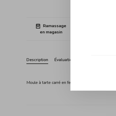
Ramassage
Expédition
en magasin
Québec (sa
Description
Évaluations
Moule à tarte carré en fer blanc cannelé avec fon