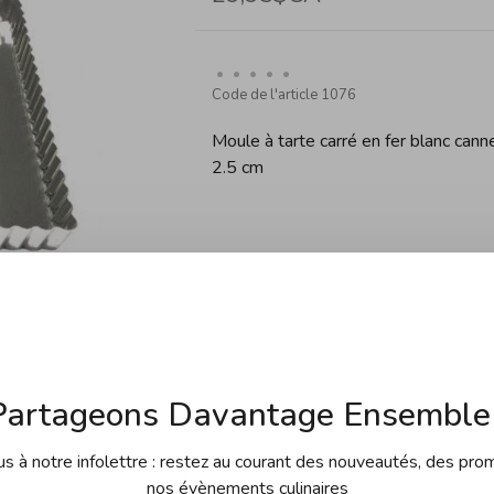
•
•
•
•
•
Code de l'article
1076
Moule à tarte carré en fer blanc can
2.5 cm
Par défaut
Quantité:
Partageons Davantage Ensemble 
Ajouter au panier
 à notre infolettre : restez au courant des nouveautés, des pro
nos évènements culinaires