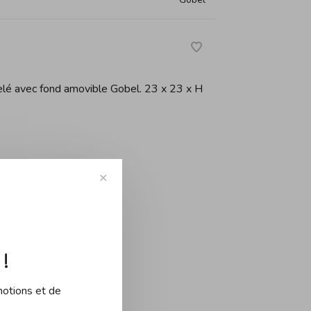
nelé avec fond amovible Gobel. 23 x 23 x H
✕
-
+
!
motions et de