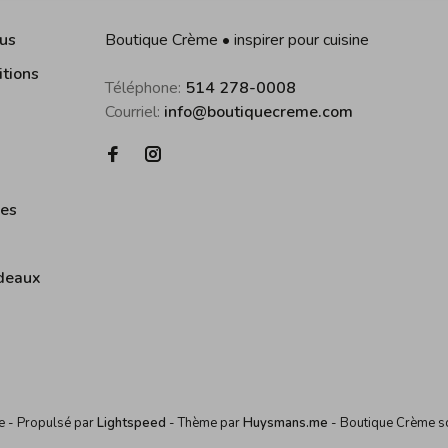
us
Boutique Crème • inspirer pour cuisine
itions
Téléphone:
514 278-0008
Courriel:
info@boutiquecreme.com
ies
deaux
me
- Propulsé par
Lightspeed
- Thème par
Huysmans.me
-
Boutique Crème
s