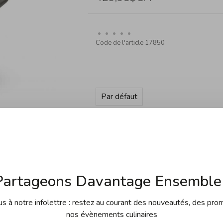
•
•
•
•
•
Code de l'article
17850
Par défaut
Quantité:
Ajouter au panier
Partageons Davantage Ensemble 
 à notre infolettre : restez au courant des nouveautés, des pro
nos évènements culinaires