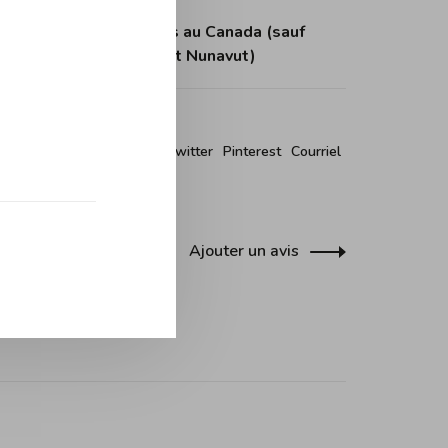
tuite dès 150$ d'achats au Canada (sauf
itoires du Nord-Ouest et Nunavut)
r ce produit:
Facebook
Twitter
Pinterest
Courriel
Ajouter un avis