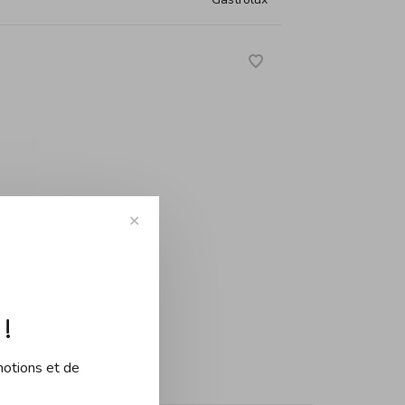
✕
-
+
!
motions et de