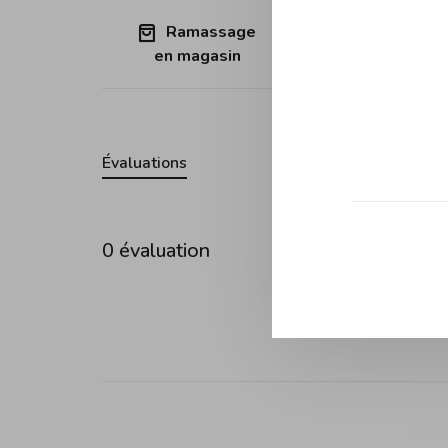
Ramassage
Expédition
en magasin
Québec (sa
Évaluations
0 évaluation
•
•
•
0 étoil