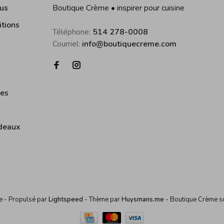
us
Boutique Crème • inspirer pour cuisine
itions
Téléphone:
514 278-0008
Courriel:
info@boutiquecreme.com
ies
deaux
me
- Propulsé par
Lightspeed
- Thème par
Huysmans.me
-
Boutique Crème
s