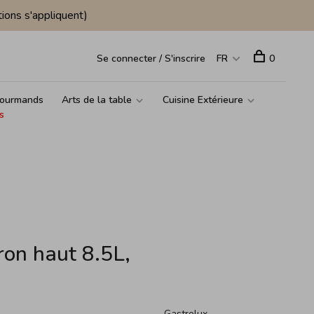
ions s'appliquent)
Se connecter / S'inscrire
FR
0
ourmands
Arts de la table
Cuisine Extérieure
s
ron haut 8.5L,
Gastrolux