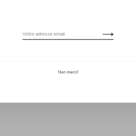
 gratuite dès 99$ d'achats au
Expédition gra
uf Îles de la Madeleine)
Yukon, Terr
Partage
Non merci!
•
•
es selon 0 avis