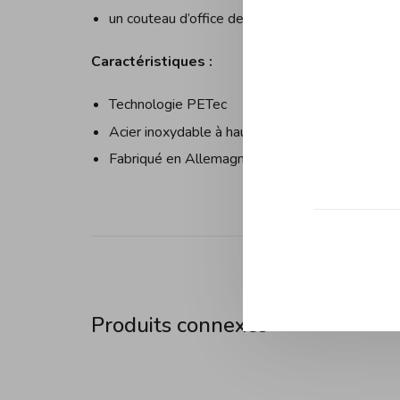
un couteau d’office de 9 cm
Caractéristiques :
Technologie PETec
Acier inoxydable à haute teneur en carbone
Fabriqué en Allemagne
Produits connexes