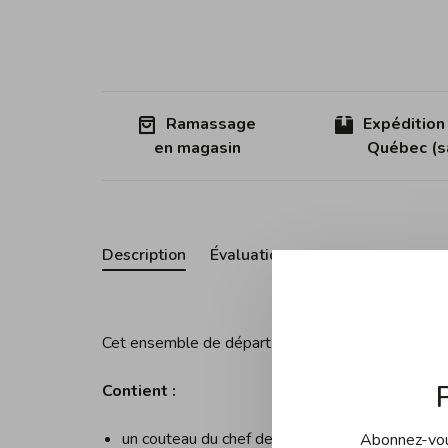
Ramassage
Expédition
en magasin
Québec (sa
Description
Évaluations
Cet ensemble de départ Wusthof Classic comprend
Contient :
un couteau du chef de 20 cm et
Abonnez-vous