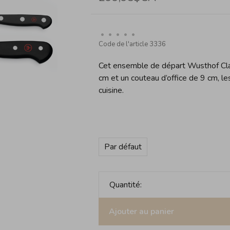
•
•
•
•
•
Code de l'article
3336
Cet ensemble de départ Wusthof Cla
cm et un couteau d’office de 9 cm, l
cuisine.
Par défaut
Quantité:
Ajouter au panier