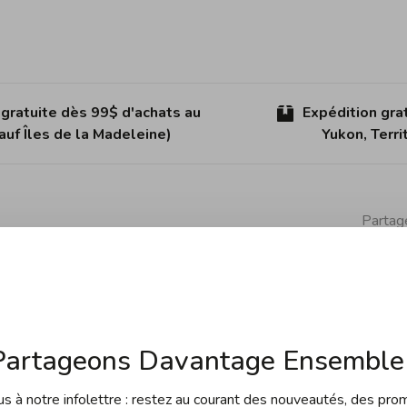
 gratuite dès 99$ d'achats au
Expédition gra
uf Îles de la Madeleine)
Yukon, Terr
Partage
 les deux couteaux essentiels dans une cuisine.
Partageons Davantage Ensemble 
 à notre infolettre : restez au courant des nouveautés, des pro