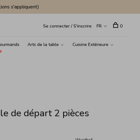
ions s'appliquent)
Se connecter / S'inscrire
FR
0
ourmands
Arts de la table
Cuisine Extérieure
s
e de départ 2 pièces
Wusthof