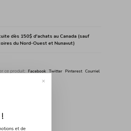
tuite dès 150$ d'achats au Canada (sauf
itoires du Nord-Ouest et Nunavut)
r ce produit:
Facebook
Twitter
Pinterest
Courriel
✕
!
motions et de