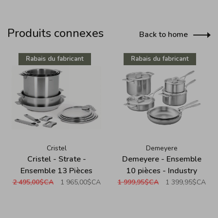
Produits connexes
Back to home
Rabais du fabricant
Rabais du fabricant
Cristel
Demeyere
Cristel - Strate -
Demeyere - Ensemble
Ensemble 13 Pièces
10 pièces - Industry
Avec Poignées
2 495,00$CA
1 965,00$CA
1 999,95$CA
1 399,95$CA
Amovibles