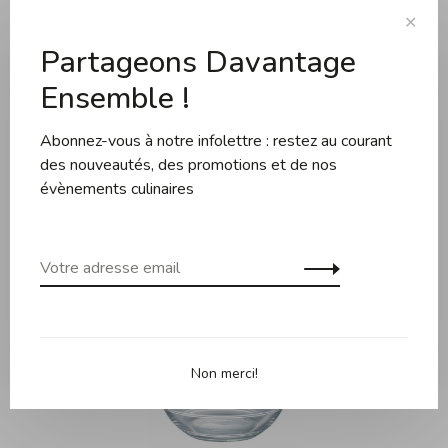
✕
Partageons Davantage
Bol en verre ultra-résistant de Duralex. Taille de 20.5 cm.
Fait en France.
Ensemble !
Abonnez-vous à notre infolettre : restez au courant
des nouveautés, des promotions et de nos
évènements culinaires
Produits connexes
Back to home
Non merci!