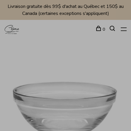
Livraison gratuite dès 99$ d'achat au Québec et 150$ au
Canada (certaines exceptions s'appliquent)
0