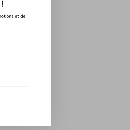
!
motions et de