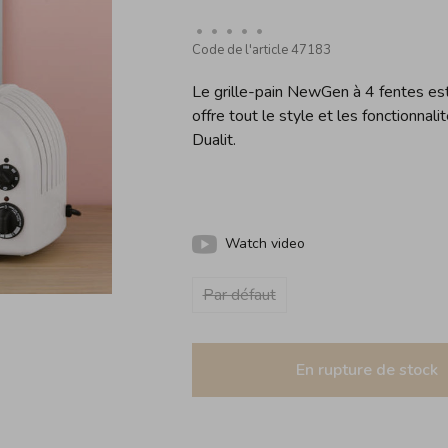
•
•
•
•
•
Code de l'article
47183
Le grille-pain NewGen à 4 fentes est l
offre tout le style et les fonctionnal
Dualit.
Watch video
Par défaut
En rupture de stock