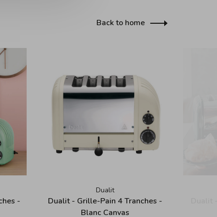
Back to home
Dualit
ches -
Dualit - Grille-Pain 4 Tranches -
Dualit 
Blanc Canvas