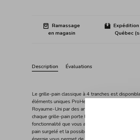
Ramassage
Expédition
en magasin
Québec (sa
Description
Évaluations
Le grille-pain classique à 4 tranches est disponib
éléments uniques ProHeat®. Nous sommes fiers que
Royaume-Uni par des artisans qualifiés. La qualité 
chaque grille-pain porte le nom de l'assembleur sur 
fonctionnalité que vous attendez d'un grille-pain 
pain surgelé et la possibilité de griller des peti
énergie vous permet de chauffer une, deux, trois o