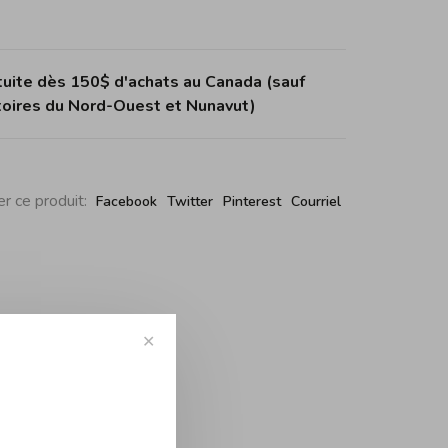
tuite dès 150$ d'achats au Canada (sauf
itoires du Nord-Ouest et Nunavut)
r ce produit:
Facebook
Twitter
Pinterest
Courriel
✕