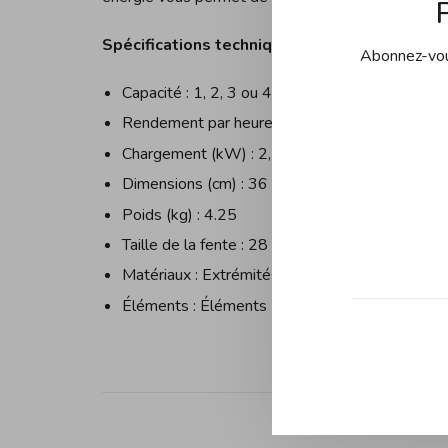
Spécifications techniques :
Abonnez-vous
Capacité : 1, 2, 3 ou 4 tranches
Rendement par heure : 130 tranches
Chargement (kW) : 2,2
Dimensions (cm) : 36 x 21 x 22
Poids (kg) : 4.25
Taille de la fente : 28 mm de large x 140 mm de
Matériaux : Extrémités en aluminium moulé, cor
Éléments : Éléments ProHeat primés