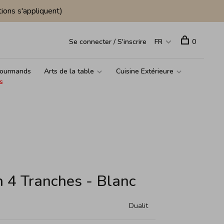
ions s'appliquent)
Se connecter / S'inscrire
FR
0
ourmands
Arts de la table
Cuisine Extérieure
s
in 4 Tranches - Blanc
Dualit