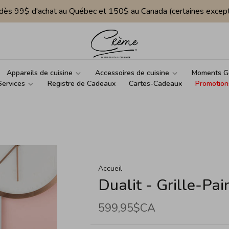
e dès 99$ d'achat au Québec et 150$ au Canada (certaines except
Appareils de cuisine
Accessoires de cuisine
Moments G
Services
Registre de Cadeaux
Cartes-Cadeaux
Promotion
Accueil
Dualit - Grille-Pa
599,95$CA