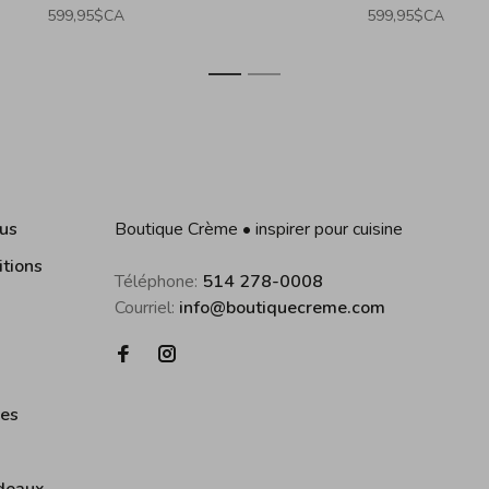
599,95$CA
599,95$CA
1
2
us
Boutique Crème • inspirer pour cuisine
itions
Téléphone:
514 278-0008
Courriel:
info@boutiquecreme.com
ies
deaux