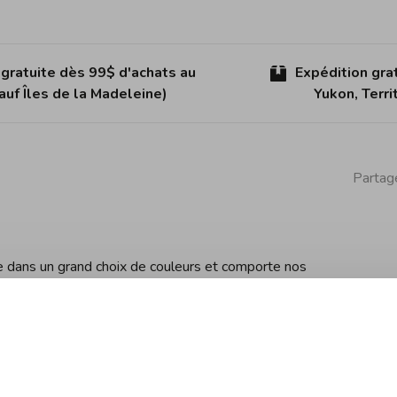
 gratuite dès 99$ d'achats au
Expédition gra
uf Îles de la Madeleine)
Yukon, Terr
Partage
le dans un grand choix de couleurs et comporte nos
 chaque grille-pain Classic soit fabriqué à la main au
et le souci du détail sont primordiaux, c'est pourquoi
la plaque de base. Il offre tout le style et la
Dualit, avec en plus un réglage de décongélation pour le
ts pains et des bagels. Le sélecteur de fente économe en
u quatre fentes.