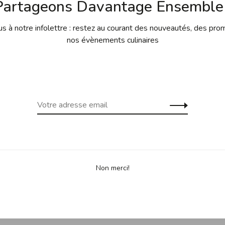
Partageons Davantage Ensemble 
 à notre infolettre : restez au courant des nouveautés, des pro
nos évènements culinaires
 haut x 120 mm de long (de l'avant à l'arrière)
ps en acier inoxydable
Non merci!