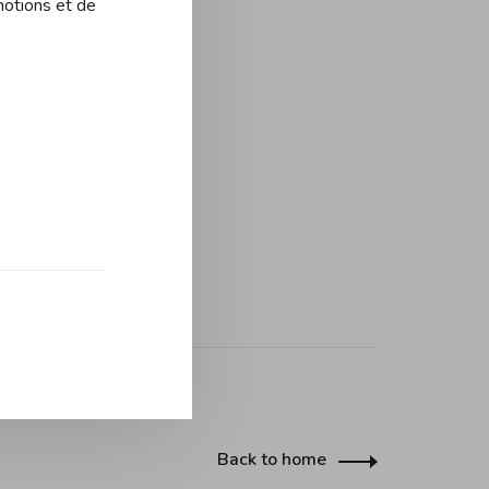
motions et de
Back to home