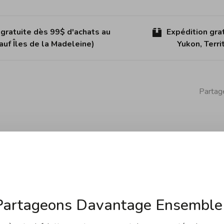
 gratuite dès 99$ d'achats au
Expédition gra
uf Îles de la Madeleine)
Yukon, Terr
Partage
s Cristel Strate Amovible en fonte d'acier inoxydable
Partageons Davantage Ensemble 