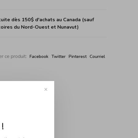
tuite dès 150$ d'achats au Canada (sauf
itoires du Nord-Ouest et Nunavut)
r ce produit:
Facebook
Twitter
Pinterest
Courriel
✕
!