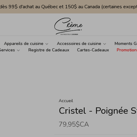
e dès 99$ d'achat au Québec et 150$ au Canada (certaines except
Appareils de cuisine
Accessoires de cuisine
Moments G
Services
Registre de Cadeaux
Cartes-Cadeaux
Promotion
Accueil
Cristel - Poignée S
79,95$CA