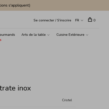
ions s'appliquent)
Se connecter / S'inscrire
FR
0
ourmands
Arts de la table
Cuisine Extérieure
s
trate inox
Cristel