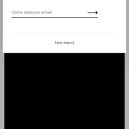
Poignée amovible (vendue séparément)
Intérieur inox 18/10
Inox 18/10 - finition brossée
Fabrication française
Non merci!