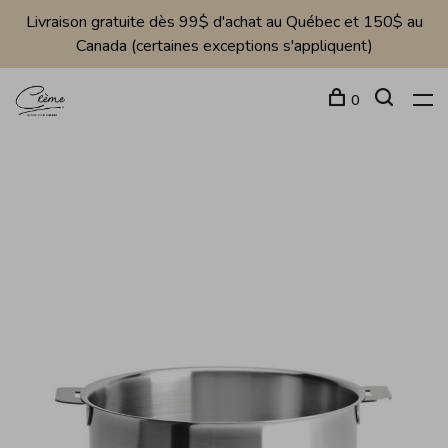
Livraison gratuite dès 99$ d'achat au Québec et 150$ au
Canada (certaines exceptions s'appliquent)
0