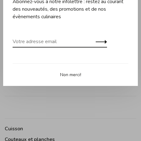
Abonnez-vous à notre infolettre : restez au courant
des nouveautés, des promotions et de nos
Évaluations
évènements culinaires
0 évaluation
•
•
•
•
•
0 étoiles selon 0 avis
Ajouter un avis
Non merci!
Cuisson
Couteaux et planches