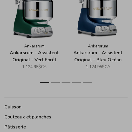
Ankarsrum
Ankarsrum
Ankarsrum - Assistent
Ankarsrum - Assistent
Original - Vert Forêt
Original - Bleu Océan
(Forest Green)
(Ocean Blue)
1 124,95$CA
1 124,95$CA
1
2
3
4
5
Cuisson
Couteaux et planches
Pâtisserie