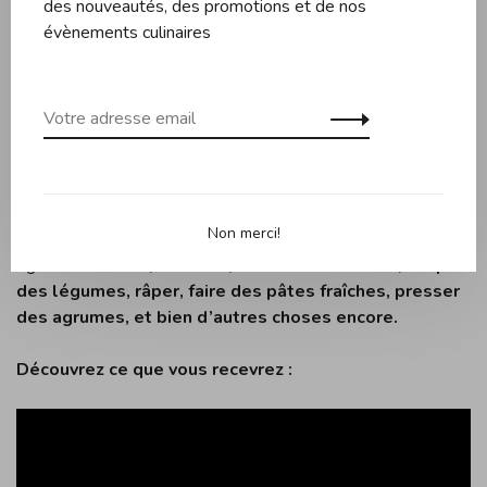
des nouveautés, des promotions et de nos
Un crochet à pâte en acier inoxydable qui étire la pâte.
évènements culinaires
Couvercle de levage.
Un bol à fouetter de 3,5 L en plastique Tritan avec des
fouets ballons et fouets pour pâte à biscuits.
Poignée et boutons de commande en zinc chromé.
Livre de recettes Ankarsrum.
Non merci!
Avec sa large gamme d’accessoires, vous pouvez
également
mixer, fouetter, hacher de la viande, couper
des légumes, râper, faire des pâtes fraîches, presser
des agrumes, et bien d’autres choses encore.
Découvrez ce que vous recevrez :