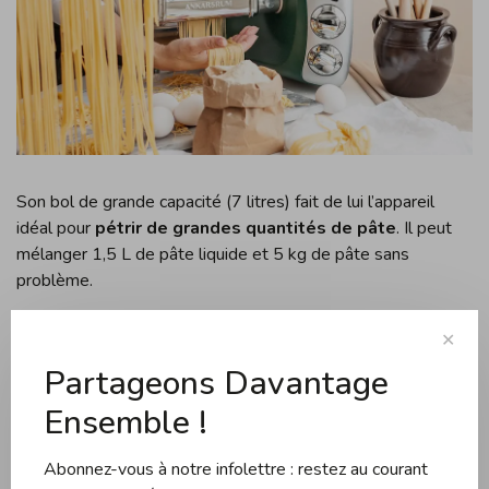
Son bol de grande capacité (7 litres) fait de lui l’appareil
idéal pour
pétrir de grandes quantités de pâte
. Il peut
mélanger 1,5 L de pâte liquide et 5 kg de pâte sans
problème.
L'ensemble comprend :
✕
Partageons Davantage
Un bol en acier inoxydable de 7 L.
Ensemble !
Un rouleau à pâte qui agit comme des doigts.
Un couteau à pâte qui fait le travail de la paume.
Abonnez-vous à notre infolettre : restez au courant
Une spatule.