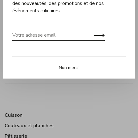
Évaluations
des nouveautés, des promotions et de nos
évènements culinaires
0 évaluation
•
•
•
•
•
0 étoiles selon 0 avis
Ajouter un avis
Non merci!
Cuisson
Couteaux et planches
Pâtisserie