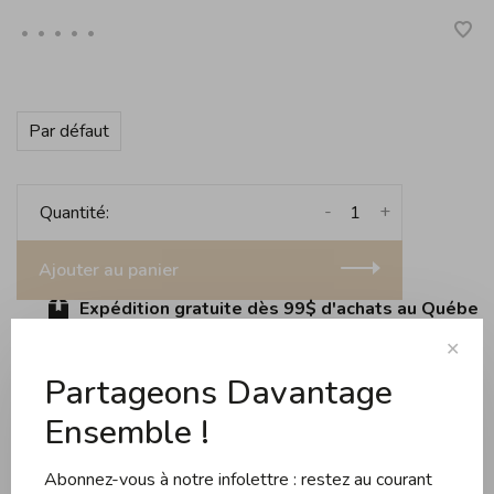
•
•
•
•
•
Par défaut
-
+
Quantité:
Ajouter au panier
Expédition gratuite dès 99$ d'achats au Québec (s
✕
Partageons Davantage
Partager ce produit:
Facebook
Twitter
Pinterest
Courriel
Ensemble !
Abonnez-vous à notre infolettre : restez au courant