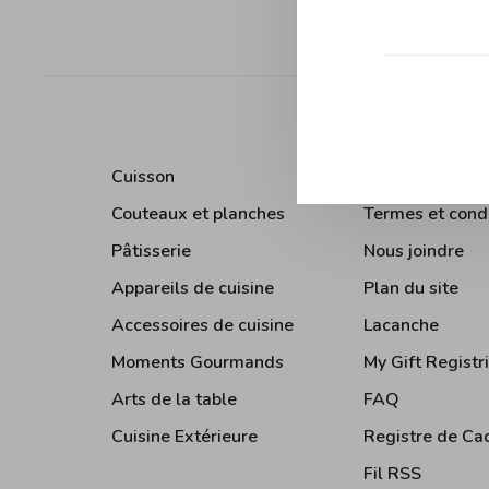
Trier par:
Cuisson
À Propos de No
Couteaux et planches
Termes et cond
Pâtisserie
Nous joindre
Appareils de cuisine
Plan du site
Accessoires de cuisine
Lacanche
Moments Gourmands
My Gift Registr
Arts de la table
FAQ
Cuisine Extérieure
Registre de Ca
Fil RSS