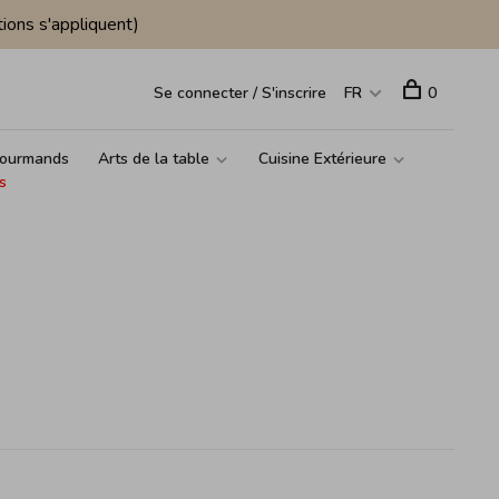
ions s'appliquent)
Se connecter / S'inscrire
FR
0
ourmands
Arts de la table
Cuisine Extérieure
s