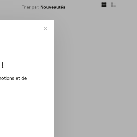
Trier par:
✕
!
ouvé...
motions et de